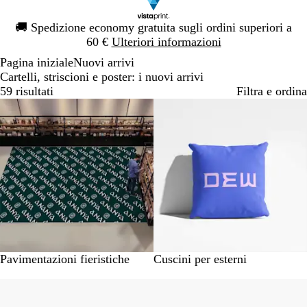
Diapositiva
🚚
Spedizione economy gratuita sugli ordini superiori a
1
60 €
Ulteriori informazioni
di
Pagina iniziale
Nuovi arrivi
1
Cartelli, striscioni e poster: i nuovi arrivi
59 risultati
Filtra e ordina
Bestseller
Novità
Pavimentazioni fieristiche
Cuscini per esterni
Novità
Novità