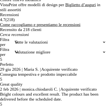
VistaPrint offre modelli di design per
Biglietto d’auguri
in
stili assortiti
Recensioni
218
4.7
(
218
)
recensioni
Come raccogliamo e presentiamo le recensioni
Recensito da 218 clienti
I
miei
Filtra
termini
per
di
Filtra
ricerca
per
5
Perfetto
29 giu 2026
|
Maria S.
|
Acquirente verificato
Consegna tempestiva e prodotto impeccabile
5
Great quality
2 feb 2026
|
monica.chiodaroli C.
|
Acquirente verificato
Bright colours and excellent result. The product has been
delivered before the scheduled date.
5