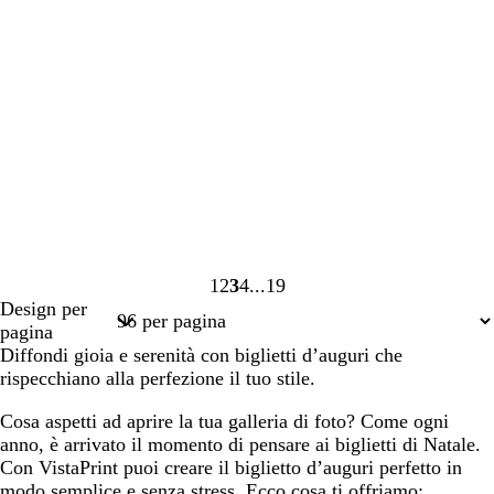
1
2
3
4
19
Pagina
Pagina
Pagina
Pagina
Pagina
Design per
1
2
3
4
19
pagina
Diffondi gioia e serenità con biglietti d’auguri che
rispecchiano alla perfezione il tuo stile.
Cosa aspetti ad aprire la tua galleria di foto? Come ogni
anno, è arrivato il momento di pensare ai biglietti di Natale.
Con VistaPrint puoi creare il biglietto d’auguri perfetto in
modo semplice e senza stress. Ecco cosa ti offriamo: