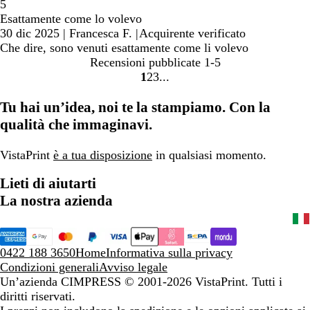
5
Esattamente come lo volevo
30 dic 2025
|
Francesca F.
|
Acquirente verificato
Che dire, sono venuti esattamente come li volevo
Recensioni pubblicate
1-5
1
2
3
Vai
Vai
Vai
alla
alla
alla
Tu hai un’idea, noi te la stampiamo. Con la
pagina
pagina
pagina
qualità che immaginavi.
VistaPrint
è a tua disposizione
in qualsiasi momento.
Lieti di aiutarti
La nostra azienda
0422 188 3650
Home
Informativa sulla privacy
Condizioni generali
Avviso legale
Un’azienda CIMPRESS
© 2001-2026 VistaPrint. Tutti i
diritti riservati.