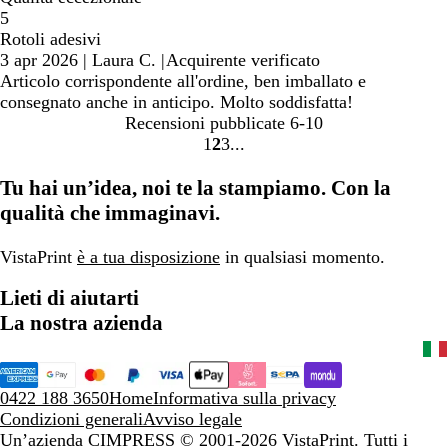
5
Rotoli adesivi
3 apr 2026
|
Laura C.
|
Acquirente verificato
Articolo corrispondente all'ordine, ben imballato e
consegnato anche in anticipo. Molto soddisfatta!
Recensioni pubblicate
6-10
1
2
3
Vai
Vai
Vai
alla
alla
alla
Tu hai un’idea, noi te la stampiamo. Con la
pagina
pagina
pagina
qualità che immaginavi.
VistaPrint
è a tua disposizione
in qualsiasi momento.
Lieti di aiutarti
La nostra azienda
0422 188 3650
Home
Informativa sulla privacy
Condizioni generali
Avviso legale
Un’azienda CIMPRESS
© 2001-2026 VistaPrint. Tutti i