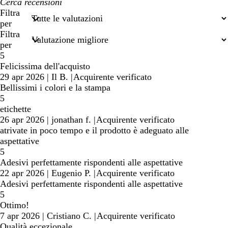
I
miei
Filtra
termini
per
di
Filtra
ricerca
per
5
Felicissima dell'acquisto
29 apr 2026
|
Il B.
|
Acquirente verificato
Bellissimi i colori e la stampa
5
etichette
26 apr 2026
|
jonathan f.
|
Acquirente verificato
atrivate in poco tempo e il prodotto è adeguato alle
aspettative
5
Adesivi perfettamente rispondenti alle aspettative
22 apr 2026
|
Eugenio P.
|
Acquirente verificato
Adesivi perfettamente rispondenti alle aspettative
5
Ottimo!
7 apr 2026
|
Cristiano C.
|
Acquirente verificato
Qualità eccezionale