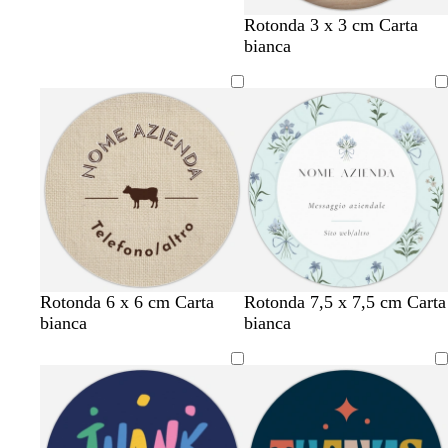
Rotonda 3 x 3 cm Carta
bianca
a
c
Rotonda 6 x 6 cm Carta
Rotonda 7,5 x 7,5 cm Carta
z
r
bianca
bianca
z
e
u
m
r
a
r
o