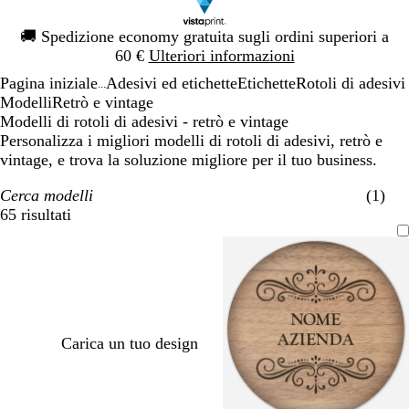
Diapositiva
🚚
Spedizione economy gratuita sugli ordini superiori a
1
60 €
Ulteriori informazioni
di
Pagina iniziale
Adesivi ed etichette
Etichette
Rotoli di adesivi
1
...
Modelli
Retrò e vintage
Modelli di rotoli di adesivi - retrò e vintage
Personalizza i migliori modelli di rotoli di adesivi, retrò e
vintage, e trova la soluzione migliore per il tuo business.
Cerca modelli
(1)
65 risultati
Filtri
Carica un tuo design