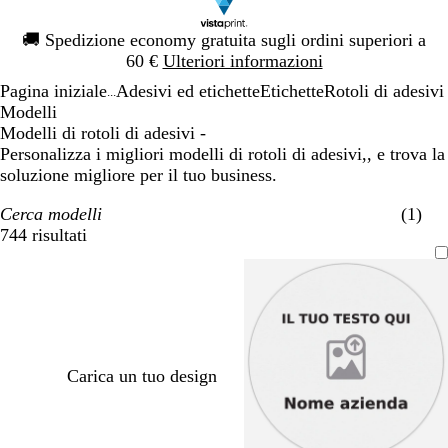
Diapositiva
🚚
Spedizione economy gratuita sugli ordini superiori a
1
60 €
Ulteriori informazioni
di
Pagina iniziale
Adesivi ed etichette
Etichette
Rotoli di adesivi
1
...
Modelli
Modelli di rotoli di adesivi -
Personalizza i migliori modelli di rotoli di adesivi,, e trova la
soluzione migliore per il tuo business.
Cerca modelli
(1)
744 risultati
Filtri
Carica un tuo design