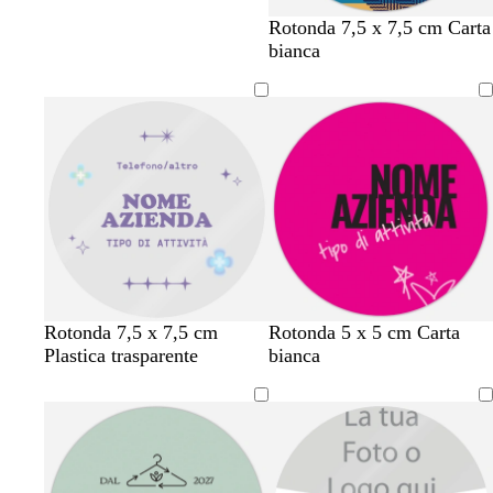
s
m
r
f
Rotonda 7,5 x 7,5 cm Carta
a
a
o
o
bianca
l
l
s
g
m
v
a
l
o
a
i
n
a
e
d
i
t
è
r
v
a
n
v
Rotonda 7,5 x 7,5 cm
Rotonda 5 x 5 cm Carta
o
i
r
e
e
Plastica trasparente
bianca
s
o
a
r
r
a
l
n
o
d
a
c
e
s
i
s
c
o
c