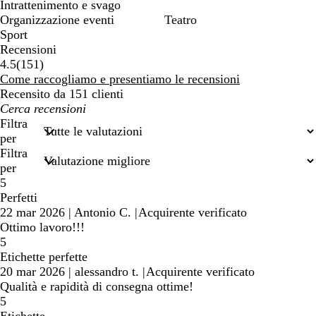
Intrattenimento e svago
Organizzazione eventi
Teatro
Sport
Recensioni
151
4.5
(
151
)
recensioni
Come raccogliamo e presentiamo le recensioni
Recensito da 151 clienti
I
miei
Filtra
termini
per
di
Filtra
ricerca
per
5
Perfetti
22 mar 2026
|
Antonio C.
|
Acquirente verificato
Ottimo lavoro!!!
5
Etichette perfette
20 mar 2026
|
alessandro t.
|
Acquirente verificato
Qualità e rapidità di consegna ottime!
5