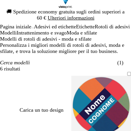
Diapositiva
🚚
Spedizione economy gratuita sugli ordini superiori a
1
60 €
Ulteriori informazioni
di
Pagina iniziale
Adesivi ed etichette
Etichette
Rotoli di adesivi
1
...
Modelli
Intrattenimento e svago
Moda e sfilate
Modelli di rotoli di adesivi - moda e sfilate
Personalizza i migliori modelli di rotoli di adesivi, moda e
sfilate, e trova la soluzione migliore per il tuo business.
Cerca modelli
(1)
6 risultati
Filtri
Carica un tuo design