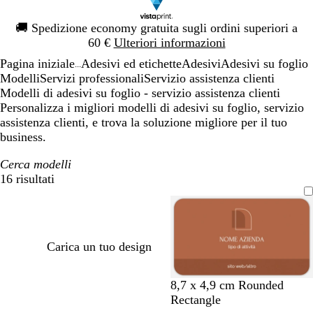
Diapositiva
🚚
Spedizione economy gratuita sugli ordini superiori a
1
60 €
Ulteriori informazioni
di
Pagina iniziale
Adesivi ed etichette
Adesivi
Adesivi su foglio
1
...
Modelli
Servizi professionali
Servizio assistenza clienti
Modelli di adesivi su foglio - servizio assistenza clienti
Personalizza i migliori modelli di adesivi su foglio, servizio
assistenza clienti, e trova la soluzione migliore per il tuo
business.
Cerca modelli
16 risultati
Filtri
Carica un tuo design
t
t
v
r
c
8,7 x 4,9 cm Rounded
e
e
e
o
r
Rectangle