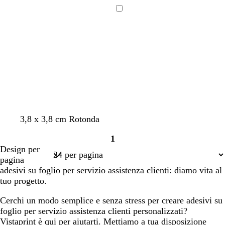
i
r
r
e
r
o
r
o
e
a
i
i
r
i
s
Caricamento
i
s
n
g
g
r
g
a
in
n
c
c
i
i
a
i
c
corso
a
u
o
o
o
d
o
h
r
c
i
i
o
h
S
a
i
i
r
a
e
o
r
n
o
a
3,8 x 3,8 cm Rotonda
1
Pagina
Design per
1
pagina
adesivi su foglio per servizio assistenza clienti: diamo vita al
tuo progetto.
Cerchi un modo semplice e senza stress per creare adesivi su
foglio per servizio assistenza clienti personalizzati?
Vistaprint è qui per aiutarti. Mettiamo a tua disposizione