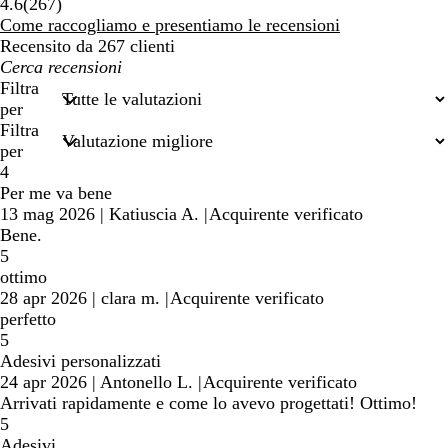
267
4.6
(
267
)
recensioni
Come raccogliamo e presentiamo le recensioni
Recensito da 267 clienti
I
miei
Filtra
termini
per
di
Filtra
ricerca
per
4
Per me va bene
13 mag 2026
|
Katiuscia A.
|
Acquirente verificato
Bene.
5
ottimo
28 apr 2026
|
clara m.
|
Acquirente verificato
perfetto
5
Adesivi personalizzati
24 apr 2026
|
Antonello L.
|
Acquirente verificato
Arrivati rapidamente e come lo avevo progettati! Ottimo!
5
Adesivi