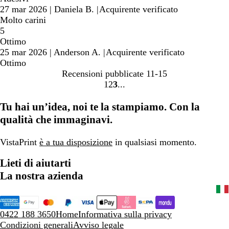
27 mar 2026
|
Daniela B.
|
Acquirente verificato
Molto carini
5
Ottimo
25 mar 2026
|
Anderson A.
|
Acquirente verificato
Ottimo
Recensioni pubblicate
11-15
1
2
3
Vai
Vai
Vai
alla
alla
alla
Tu hai un’idea, noi te la stampiamo. Con la
pagina
pagina
pagina
qualità che immaginavi.
VistaPrint
è a tua disposizione
in qualsiasi momento.
Lieti di aiutarti
La nostra azienda
0422 188 3650
Home
Informativa sulla privacy
Condizioni generali
Avviso legale