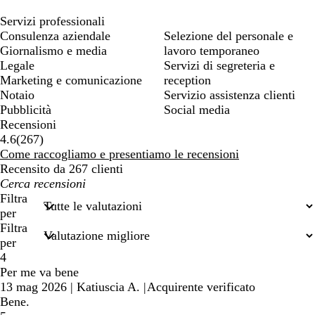
Servizi professionali
Consulenza aziendale
Selezione del personale e
Giornalismo e media
lavoro temporaneo
Legale
Servizi di segreteria e
Marketing e comunicazione
reception
Notaio
Servizio assistenza clienti
Pubblicità
Social media
Recensioni
267
4.6
(
267
)
recensioni
Come raccogliamo e presentiamo le recensioni
Recensito da 267 clienti
I
miei
Filtra
termini
per
di
Filtra
ricerca
per
4
Per me va bene
13 mag 2026
|
Katiuscia A.
|
Acquirente verificato
Bene.