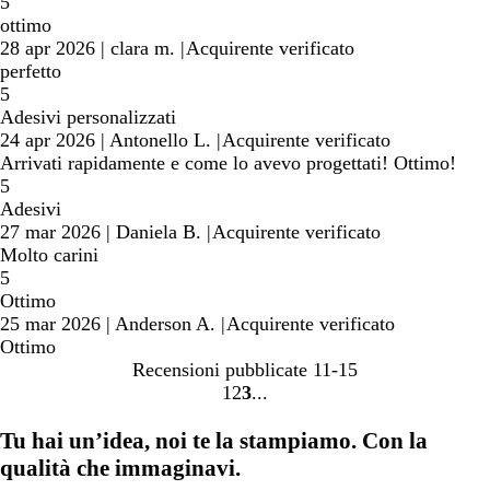
5
ottimo
28 apr 2026
|
clara m.
|
Acquirente verificato
perfetto
5
Adesivi personalizzati
24 apr 2026
|
Antonello L.
|
Acquirente verificato
Arrivati rapidamente e come lo avevo progettati! Ottimo!
5
Adesivi
27 mar 2026
|
Daniela B.
|
Acquirente verificato
Molto carini
5
Ottimo
25 mar 2026
|
Anderson A.
|
Acquirente verificato
Ottimo
Recensioni pubblicate
11-15
1
2
3
Vai
Vai
Vai
alla
alla
alla
Tu hai un’idea, noi te la stampiamo. Con la
pagina
pagina
pagina
qualità che immaginavi.