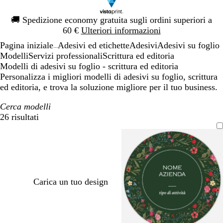
Diapositiva
🚚
Spedizione economy gratuita sugli ordini superiori a
1
60 €
Ulteriori informazioni
di
Pagina iniziale
Adesivi ed etichette
Adesivi
Adesivi su foglio
1
...
Modelli
Servizi professionali
Scrittura ed editoria
Modelli di adesivi su foglio - scrittura ed editoria
Personalizza i migliori modelli di adesivi su foglio, scrittura
ed editoria, e trova la soluzione migliore per il tuo business.
Cerca modelli
26 risultati
Filtri
Carica un tuo design