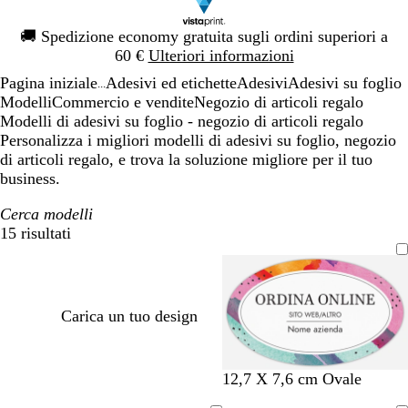
Diapositiva
🚚
Spedizione economy gratuita sugli ordini superiori a
1
60 €
Ulteriori informazioni
di
Pagina iniziale
Adesivi ed etichette
Adesivi
Adesivi su foglio
1
...
Modelli
Commercio e vendite
Negozio di articoli regalo
Modelli di adesivi su foglio - negozio di articoli regalo
Personalizza i migliori modelli di adesivi su foglio, negozio
di articoli regalo, e trova la soluzione migliore per il tuo
business.
Cerca modelli
15 risultati
Filtri
Carica un tuo design
12,7 X 7,6 cm Ovale