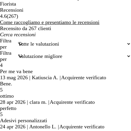
Fiorista
Recensioni
267
4.6
(
267
)
recensioni
Come raccogliamo e presentiamo le recensioni
Recensito da 267 clienti
I
miei
Filtra
termini
per
di
Filtra
ricerca
per
4
Per me va bene
13 mag 2026
|
Katiuscia A.
|
Acquirente verificato
Bene.
5
ottimo
28 apr 2026
|
clara m.
|
Acquirente verificato
perfetto
5
Adesivi personalizzati
24 apr 2026
|
Antonello L.
|
Acquirente verificato