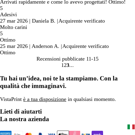
Arrivati rapidamente e come lo avevo progettati! Ottimo!
5
Adesivi
27 mar 2026
|
Daniela B.
|
Acquirente verificato
Molto carini
5
Ottimo
25 mar 2026
|
Anderson A.
|
Acquirente verificato
Ottimo
Recensioni pubblicate
11-15
1
2
3
Vai
Vai
Vai
alla
alla
alla
Tu hai un’idea, noi te la stampiamo. Con la
pagina
pagina
pagina
qualità che immaginavi.
VistaPrint
è a tua disposizione
in qualsiasi momento.
Lieti di aiutarti
La nostra azienda