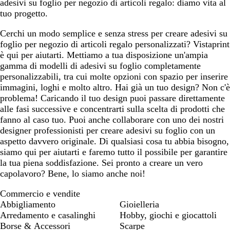
adesivi su foglio per negozio di articoli regalo: diamo vita al
h
o
s
tuo progetto.
i
c
a
h
Cerchi un modo semplice e senza stress per creare adesivi su
r
i
foglio per negozio di articoli regalo personalizzati? Vistaprint
o
u
è qui per aiutarti. Mettiamo a tua disposizione un'ampia
m
gamma di modelli di adesivi su foglio completamente
a
personalizzabili, tra cui molte opzioni con spazio per inserire
m
immagini, loghi e molto altro. Hai già un tuo design? Non c'è
a
problema! Caricando il tuo design puoi passare direttamente
r
alle fasi successive e concentrarti sulla scelta di prodotti che
i
fanno al caso tuo. Puoi anche collaborare con uno dei nostri
n
designer professionisti per creare adesivi su foglio con un
a
aspetto davvero originale. Di qualsiasi cosa tu abbia bisogno,
siamo qui per aiutarti e faremo tutto il possibile per garantire
la tua piena soddisfazione. Sei pronto a creare un vero
capolavoro? Bene, lo siamo anche noi!
Commercio e vendite
Abbigliamento
Gioielleria
Arredamento e casalinghi
Hobby, giochi e giocattoli
Borse & Accessori
Scarpe