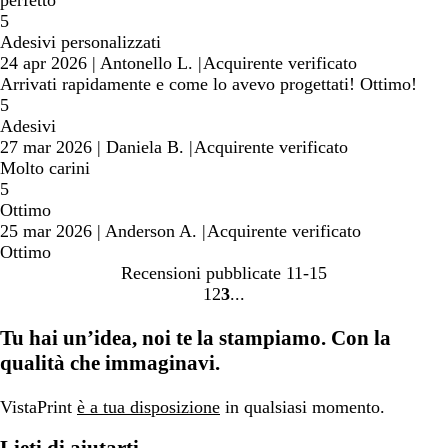
perfetto
5
Adesivi personalizzati
24 apr 2026
|
Antonello L.
|
Acquirente verificato
Arrivati rapidamente e come lo avevo progettati! Ottimo!
5
Adesivi
27 mar 2026
|
Daniela B.
|
Acquirente verificato
Molto carini
5
Ottimo
25 mar 2026
|
Anderson A.
|
Acquirente verificato
Ottimo
Recensioni pubblicate
11-15
1
2
3
Vai
Vai
Vai
alla
alla
alla
Tu hai un’idea, noi te la stampiamo. Con la
pagina
pagina
pagina
qualità che immaginavi.
VistaPrint
è a tua disposizione
in qualsiasi momento.