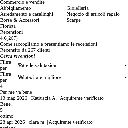
Commercio e vendite
Abbigliamento
Gioielleria
Arredamento e casalinghi
Negozio di articoli regalo
Borse & Accessori
Scarpe
Fiorista
Recensioni
267
4.6
(
267
)
recensioni
Come raccogliamo e presentiamo le recensioni
Recensito da 267 clienti
I
miei
Filtra
termini
per
di
Filtra
ricerca
per
4
Per me va bene
13 mag 2026
|
Katiuscia A.
|
Acquirente verificato
Bene.
5
ottimo
28 apr 2026
|
clara m.
|
Acquirente verificato