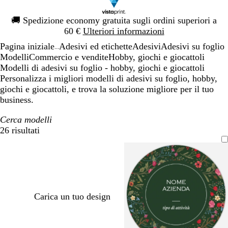
Diapositiva
🚚
Spedizione economy gratuita sugli ordini superiori a
1
60 €
Ulteriori informazioni
di
Pagina iniziale
Adesivi ed etichette
Adesivi
Adesivi su foglio
1
...
Modelli
Commercio e vendite
Hobby, giochi e giocattoli
Modelli di adesivi su foglio - hobby, giochi e giocattoli
Personalizza i migliori modelli di adesivi su foglio, hobby,
giochi e giocattoli, e trova la soluzione migliore per il tuo
business.
Cerca modelli
26 risultati
Filtri
Carica un tuo design