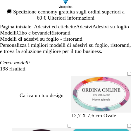
Diapositiva
🚚
Spedizione economy gratuita sugli ordini superiori a
1
60 €
Ulteriori informazioni
di
Pagina iniziale
Adesivi ed etichette
Adesivi
Adesivi su foglio
1
...
Modelli
Cibo e bevande
Ristoranti
Modelli di adesivi su foglio - ristoranti
Personalizza i migliori modelli di adesivi su foglio, ristoranti,
e trova la soluzione migliore per il tuo business.
Cerca modelli
198 risultati
Filtri
Carica un tuo design
12,7 X 7,6 cm Ovale