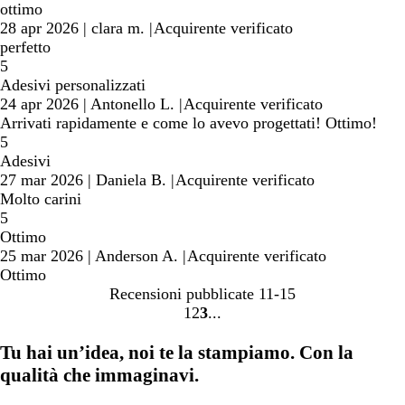
ottimo
28 apr 2026
|
clara m.
|
Acquirente verificato
perfetto
5
Adesivi personalizzati
24 apr 2026
|
Antonello L.
|
Acquirente verificato
Arrivati rapidamente e come lo avevo progettati! Ottimo!
5
Adesivi
27 mar 2026
|
Daniela B.
|
Acquirente verificato
Molto carini
5
Ottimo
25 mar 2026
|
Anderson A.
|
Acquirente verificato
Ottimo
Recensioni pubblicate
11-15
1
2
3
Vai
Vai
Vai
alla
alla
alla
Tu hai un’idea, noi te la stampiamo. Con la
pagina
pagina
pagina
qualità che immaginavi.