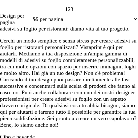
1
2
3
Pagina
Pagina
Pagina
Design per
1
2
3
pagina
adesivi su foglio per ristoranti: diamo vita al tuo progetto.
Cerchi un modo semplice e senza stress per creare adesivi su
foglio per ristoranti personalizzati? Vistaprint è qui per
aiutarti. Mettiamo a tua disposizione un'ampia gamma di
modelli di adesivi su foglio completamente personalizzabili,
tra cui molte opzioni con spazio per inserire immagini, loghi
e molto altro. Hai già un tuo design? Non c'è problema!
Caricando il tuo design puoi passare direttamente alle fasi
successive e concentrarti sulla scelta di prodotti che fanno al
caso tuo. Puoi anche collaborare con uno dei nostri designer
professionisti per creare adesivi su foglio con un aspetto
davvero originale. Di qualsiasi cosa tu abbia bisogno, siamo
qui per aiutarti e faremo tutto il possibile per garantire la tua
piena soddisfazione. Sei pronto a creare un vero capolavoro?
Bene, lo siamo anche noi!
Cibo e bevande