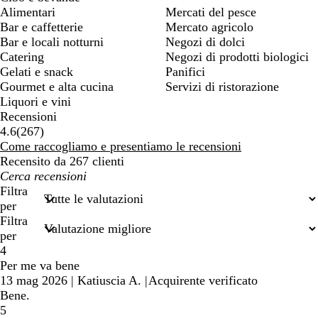
Alimentari
Mercati del pesce
Bar e caffetterie
Mercato agricolo
Bar e locali notturni
Negozi di dolci
Catering
Negozi di prodotti biologici
Gelati e snack
Panifici
Gourmet e alta cucina
Servizi di ristorazione
Liquori e vini
Recensioni
267
4.6
(
267
)
recensioni
Come raccogliamo e presentiamo le recensioni
Recensito da 267 clienti
I
miei
Filtra
termini
per
di
Filtra
ricerca
per
4
Per me va bene
13 mag 2026
|
Katiuscia A.
|
Acquirente verificato
Bene.
5