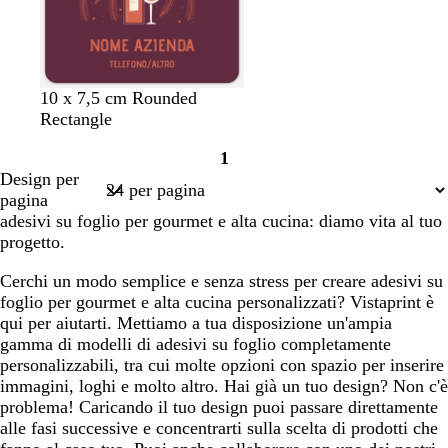
o
è
c
o
s
h
t
c
i
t
u
u
a
r
v
r
f
10 x 7,5 cm Rounded
m
o
i
o
o
Rectangle
a
n
s
g
m
1
a
a
l
a
Pagina
Design per
c
c
i
r
1
pagina
c
h
a
i
adesivi su foglio per gourmet e alta cucina: diamo vita al tuo
i
i
d
n
progetto.
a
a
i
a
r
t
Cerchi un modo semplice e senza stress per creare adesivi su
o
è
foglio per gourmet e alta cucina personalizzati? Vistaprint è
qui per aiutarti. Mettiamo a tua disposizione un'ampia
gamma di modelli di adesivi su foglio completamente
personalizzabili, tra cui molte opzioni con spazio per inserire
immagini, loghi e molto altro. Hai già un tuo design? Non c'è
problema! Caricando il tuo design puoi passare direttamente
alle fasi successive e concentrarti sulla scelta di prodotti che