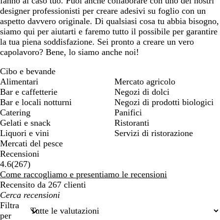
fanno al caso tuo. Puoi anche collaborare con uno dei nostri
designer professionisti per creare adesivi su foglio con un
aspetto davvero originale. Di qualsiasi cosa tu abbia bisogno,
siamo qui per aiutarti e faremo tutto il possibile per garantire
la tua piena soddisfazione. Sei pronto a creare un vero
capolavoro? Bene, lo siamo anche noi!
Cibo e bevande
Alimentari
Mercato agricolo
Bar e caffetterie
Negozi di dolci
Bar e locali notturni
Negozi di prodotti biologici
Catering
Panifici
Gelati e snack
Ristoranti
Liquori e vini
Servizi di ristorazione
Mercati del pesce
Recensioni
267
4.6
(
267
)
recensioni
Come raccogliamo e presentiamo le recensioni
Recensito da 267 clienti
I
miei
Filtra
termini
per