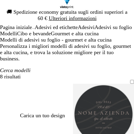
Diapositiva
🚚
Spedizione economy gratuita sugli ordini superiori a
1
60 €
Ulteriori informazioni
di
Pagina iniziale
Adesivi ed etichette
Adesivi
Adesivi su foglio
1
...
Modelli
Cibo e bevande
Gourmet e alta cucina
Modelli di adesivi su foglio - gourmet e alta cucina
Personalizza i migliori modelli di adesivi su foglio, gourmet
e alta cucina, e trova la soluzione migliore per il tuo
business.
Cerca modelli
8 risultati
Filtri
Carica un tuo design