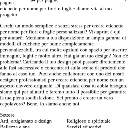
pagina
a
o
a
r
etichette per nome per fiori e foglie: diamo vita al tuo
o
progetto.
Cerchi un modo semplice e senza stress per creare etichette
per nome per fiori e foglie personalizzati? Vistaprint è qui
per aiutarti. Mettiamo a tua disposizione un'ampia gamma di
modelli di etichette per nome completamente
personalizzabili, tra cui molte opzioni con spazio per inserire
immagini, loghi e molto altro. Hai già un tuo design? Non c'è
problema! Caricando il tuo design puoi passare direttamente
alle fasi successive e concentrarti sulla scelta di prodotti che
fanno al caso tuo. Puoi anche collaborare con uno dei nostri
designer professionisti per creare etichette per nome con un
aspetto davvero originale. Di qualsiasi cosa tu abbia bisogno,
siamo qui per aiutarti e faremo tutto il possibile per garantire
la tua piena soddisfazione. Sei pronto a creare un vero
capolavoro? Bene, lo siamo anche noi!
Settore
Arti, artigianato e design
Religioso e spirituale
Bellezza e spa
Servizi educativi