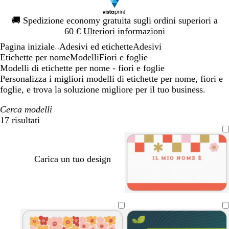
Diapositiva
🚚
Spedizione economy gratuita sugli ordini superiori a
1
60 €
Ulteriori informazioni
di
Pagina iniziale
Adesivi ed etichette
Adesivi
1
...
Etichette per nome
Modelli
Fiori e foglie
Modelli di etichette per nome - fiori e foglie
Personalizza i migliori modelli di etichette per nome, fiori e
foglie, e trova la soluzione migliore per il tuo business.
Cerca modelli
17 risultati
Filtri
Carica un tuo design
s
a
r
s
t
v
a
r
o
a
u
e
l
a
s
l
r
r