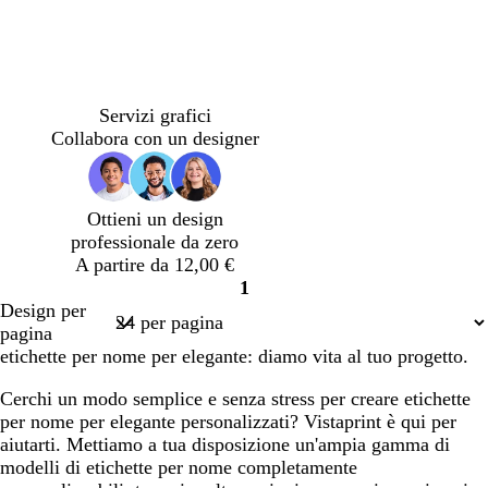
corso
corso
r
a
a
e
c
i
o
o
m
o
i
a
a
l
o
d
r
i
i
b
b
b
b
g
t
c
b
r
n
i
v
t
i
i
i
i
r
e
r
l
o
e
Servizi grafici
n
a
è
a
a
a
a
i
r
e
u
s
r
Collabora con un designer
a
n
n
n
n
g
r
m
a
o
c
c
c
c
i
a
a
o
o
o
o
o
d
Ottieni un design
c
i
professionale da zero
h
S
A partire da 12,00 €
i
i
1
a
e
Pagina
Design per
r
n
1
pagina
o
a
etichette per nome per elegante: diamo vita al tuo progetto.
Cerchi un modo semplice e senza stress per creare etichette
per nome per elegante personalizzati? Vistaprint è qui per
aiutarti. Mettiamo a tua disposizione un'ampia gamma di
modelli di etichette per nome completamente