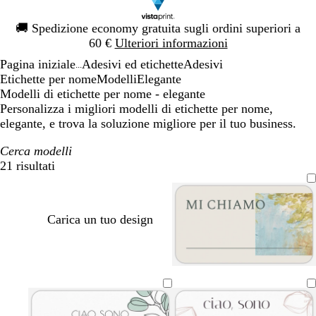
Diapositiva
🚚
Spedizione economy gratuita sugli ordini superiori a
1
60 €
Ulteriori informazioni
di
Pagina iniziale
Adesivi ed etichette
Adesivi
1
...
Etichette per nome
Modelli
Elegante
Modelli di etichette per nome - elegante
Personalizza i migliori modelli di etichette per nome,
elegante, e trova la soluzione migliore per il tuo business.
Cerca modelli
21 risultati
Filtri
Carica un tuo design
g
v
r
b
t
r
e
o
i
e
i
r
s
a
r