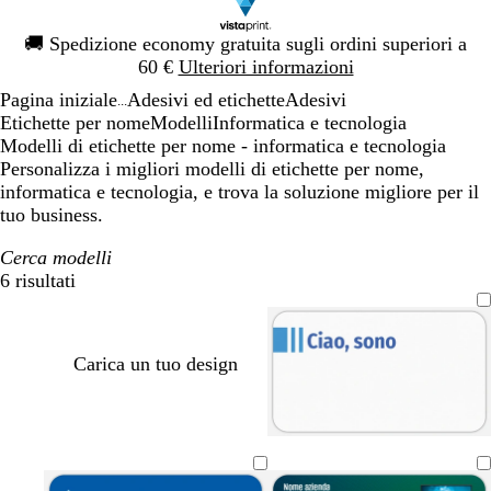
Diapositiva
🚚
Spedizione economy gratuita sugli ordini superiori a
1
60 €
Ulteriori informazioni
di
Pagina iniziale
Adesivi ed etichette
Adesivi
1
...
Etichette per nome
Modelli
Informatica e tecnologia
Modelli di etichette per nome - informatica e tecnologia
Personalizza i migliori modelli di etichette per nome,
informatica e tecnologia, e trova la soluzione migliore per il
tuo business.
Cerca modelli
6 risultati
Filtri
Carica un tuo design
b
b
t
n
b
b
i
i
e
e
i
i