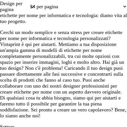
Design per
r
r
r
m
m
n
r
m
1
pagina
o
o
o
a
a
c
a
a
etichette per nome per informatica e tecnologia: diamo vita al
o
d
tuo progetto.
i
S
Cerchi un modo semplice e senza stress per creare etichette
i
per nome per informatica e tecnologia personalizzati?
e
Vistaprint è qui per aiutarti. Mettiamo a tua disposizione
n
un'ampia gamma di modelli di etichette per nome
a
completamente personalizzabili, tra cui molte opzioni con
spazio per inserire immagini, loghi e molto altro. Hai già un
tuo design? Non c'è problema! Caricando il tuo design puoi
passare direttamente alle fasi successive e concentrarti sulla
scelta di prodotti che fanno al caso tuo. Puoi anche
collaborare con uno dei nostri designer professionisti per
creare etichette per nome con un aspetto davvero originale.
Di qualsiasi cosa tu abbia bisogno, siamo qui per aiutarti e
faremo tutto il possibile per garantire la tua piena
soddisfazione. Sei pronto a creare un vero capolavoro? Bene,
lo siamo anche noi!
Settore