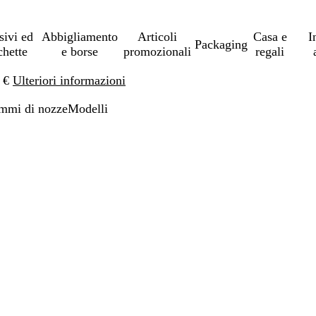
sivi ed
Abbigliamento
Articoli
Casa e
I
Packaging
chette
e borse
promozionali
regali
0 €
Ulteriori informazioni
mmi di nozze
Modelli