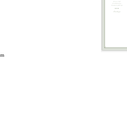
cm
nto