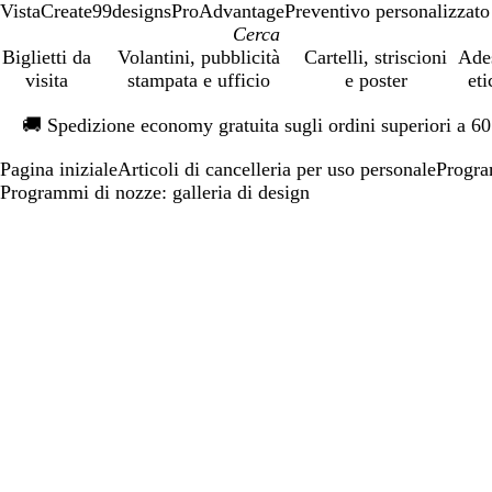
VistaCreate
99designs
ProAdvantage
Preventivo personalizzato
Biglietti da
Volantini, pubblicità
Cartelli, striscioni
Ade
visita
stampata e ufficio
e poster
eti
Diapositiva
🚚
Spedizione economy gratuita sugli ordini superiori a 6
1
di
Pagina iniziale
Articoli di cancelleria per uso personale
Progra
1
Programmi di nozze: galleria di design