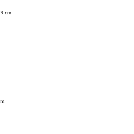
,9 cm
nto
cm
nto