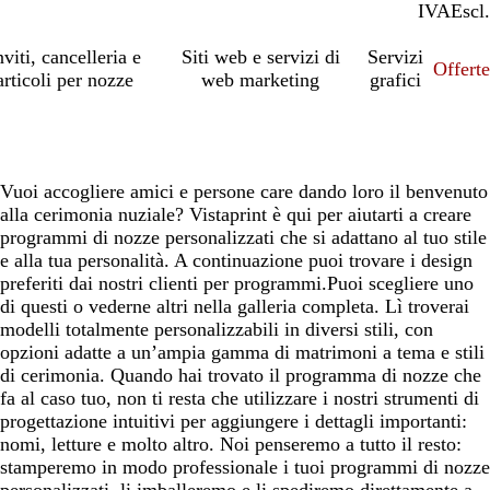
IVA
Incl.
Escl.
nviti, cancelleria e
Siti web e servizi di
Servizi
Offert
articoli per nozze
web marketing
grafici
Vuoi accogliere amici e persone care dando loro il benvenuto
alla cerimonia nuziale? Vistaprint è qui per aiutarti a creare
programmi di nozze personalizzati che si adattano al tuo stile
e alla tua personalità. A continuazione puoi trovare i design
preferiti dai nostri clienti per programmi.Puoi scegliere uno
di questi o vederne altri nella galleria completa. Lì troverai
modelli totalmente personalizzabili in diversi stili, con
opzioni adatte a un’ampia gamma di matrimoni a tema e stili
di cerimonia. Quando hai trovato il programma di nozze che
fa al caso tuo, non ti resta che utilizzare i nostri strumenti di
progettazione intuitivi per aggiungere i dettagli importanti:
nomi, letture e molto altro. Noi penseremo a tutto il resto:
stamperemo in modo professionale i tuoi programmi di nozze