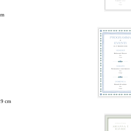
cm
,9 cm