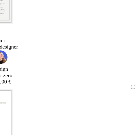
ici
designer
sign
a zero
,00 €