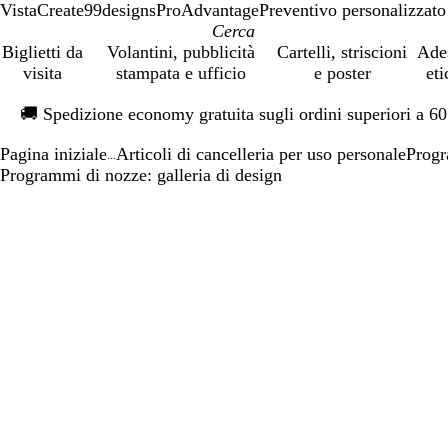
VistaCreate
99designs
ProAdvantage
Preventivo personalizzato
Biglietti da
Volantini, pubblicità
Cartelli, striscioni
Ade
visita
stampata e ufficio
e poster
eti
Diapositiva
🚚
Spedizione economy gratuita sugli ordini superiori a 6
1
di
Pagina iniziale
Articoli di cancelleria per uso personale
Progr
1
...
Programmi di nozze: galleria di design