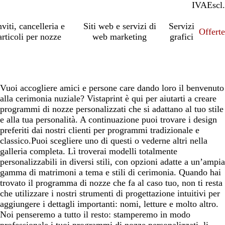
IVA
Incl.
Escl.
nviti, cancelleria e
Siti web e servizi di
Servizi
Offert
articoli per nozze
web marketing
grafici
Vuoi accogliere amici e persone care dando loro il benvenuto
alla cerimonia nuziale? Vistaprint è qui per aiutarti a creare
programmi di nozze personalizzati che si adattano al tuo stile
e alla tua personalità. A continuazione puoi trovare i design
preferiti dai nostri clienti per programmi tradizionale e
classico.Puoi scegliere uno di questi o vederne altri nella
galleria completa. Lì troverai modelli totalmente
personalizzabili in diversi stili, con opzioni adatte a un’ampia
gamma di matrimoni a tema e stili di cerimonia. Quando hai
trovato il programma di nozze che fa al caso tuo, non ti resta
che utilizzare i nostri strumenti di progettazione intuitivi per
aggiungere i dettagli importanti: nomi, letture e molto altro.
Noi penseremo a tutto il resto: stamperemo in modo