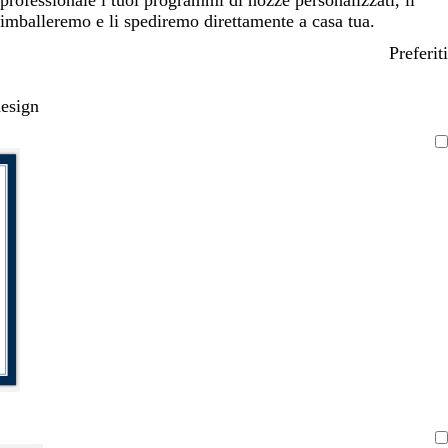
professionale i tuoi programmi di nozze personalizzati, li
imballeremo e li spediremo direttamente a casa tua.
Preferiti
design