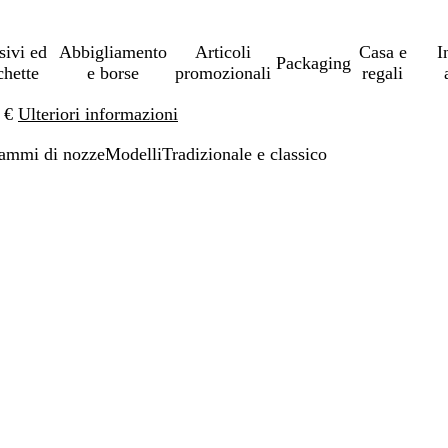
sivi ed
Abbigliamento
Articoli
Casa e
I
Packaging
chette
e borse
promozionali
regali
0 €
Ulteriori informazioni
ammi di nozze
Modelli
Tradizionale e classico