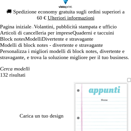
Diapositiva
🚚
Spedizione economy gratuita sugli ordini superiori a
1
60 €
Ulteriori informazioni
di
Pagina iniziale
Volantini, pubblicità stampata e ufficio
1
...
Articoli di cancelleria per imprese
Quaderni e taccuini
Block notes
Modelli
Divertente e stravagante
Modelli di block notes - divertente e stravagante
Personalizza i migliori modelli di block notes, divertente e
stravagante, e trova la soluzione migliore per il tuo business.
Cerca modelli
132 risultati
Filtri
Carica un tuo design