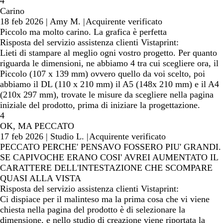
4
Carino
18 feb 2026
|
Amy M.
|
Acquirente verificato
Piccolo ma molto carino. La grafica è perfetta
Risposta del servizio assistenza clienti Vistaprint:
Lieti di stampare al meglio ogni vostro progetto. Per quanto
riguarda le dimensioni, ne abbiamo 4 tra cui scegliere ora, il
Piccolo (107 x 139 mm) ovvero quello da voi scelto, poi
abbiamo il DL (110 x 210 mm) il A5 (148x 210 mm) e il A4
(210x 297 mm), trovate le misure da scegliere nella pagina
iniziale del prodotto, prima di iniziare la progettazione.
4
OK, MA PECCATO
17 feb 2026
|
Studio L.
|
Acquirente verificato
PECCATO PERCHE' PENSAVO FOSSERO PIU' GRANDI.
SE CAPIVOCHE ERANO COSI' AVREI AUMENTATO IL
CARATTERE DELL'INTESTAZIONE CHE SCOMPARE
QUASI ALLA VISTA
Risposta del servizio assistenza clienti Vistaprint:
Ci dispiace per il malinteso ma la prima cosa che vi viene
chiesta nella pagina del prodotto è di selezionare la
dimensione, e nello studio di creazione viene riportata la