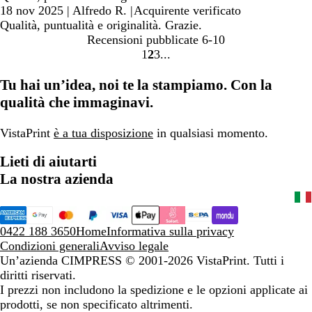
18 nov 2025
|
Alfredo R.
|
Acquirente verificato
Qualità, puntualità e originalità. Grazie.
Recensioni pubblicate
6-10
1
2
3
Vai
Vai
Vai
alla
alla
alla
Tu hai un’idea, noi te la stampiamo. Con la
pagina
pagina
pagina
qualità che immaginavi.
VistaPrint
è a tua disposizione
in qualsiasi momento.
Lieti di aiutarti
La nostra azienda
0422 188 3650
Home
Informativa sulla privacy
Condizioni generali
Avviso legale
Un’azienda CIMPRESS
© 2001-2026 VistaPrint. Tutti i
diritti riservati.
I prezzi non includono la spedizione e le opzioni applicate ai
prodotti, se non specificato altrimenti.