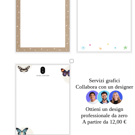
o
o
o
t
t
n
u
e
e
r
r
r
c
r
o
Servizi grafici
h
a
Collabora con un designer
e
c
s
o
e
t
t
Ottieni un design
a
professionale da zero
A partire da 12,00 €