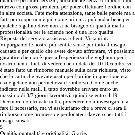
qualità e pessimo servizio, attualmente senza il rimborso mi
ritrovo con grossi problemi per poter effettuare l ordine con
in altra società. Fate molta attenzione, tante belle parole ma a
fatti purtroppo non è più come prima… può andar bene per
qualche regalino dove non si ha bisogno di qualità ma la
professionalità per le aziende non è una loro qualità
Risposta del servizio assistenza clienti Vistaprint:
Vi porgiamo le nostre più sentite scuse per tutto il disagio
causato e per quello che avete dovuto affrontare, vi possiamo
garantire che non è questa l'esperienza che vogliamo per i
nostri clienti. Lieti di vedere che in data del 10 Dicembre vi
è stato fatto un rimborso manuale sulla carta richiesta, visto
che la carta che avevate usato per l'ordine in questione era
usa e getta e non permetteva il rimborso. Come anche
indicato nella mail, il tutto dovrebbe arrivare entro un
massimo di 3/7 giorni lavorativi, quindi se entro il 19
Dicembre non trovate nulla, procederemo a investigare e a
fare il necessario, ma vi assicuriamo che a breve ci sarà il
rimborso come promesso e perdonateci davvero per tutti i
disagi causati.
5
Qualità, puntualità e originalità. Grazie.