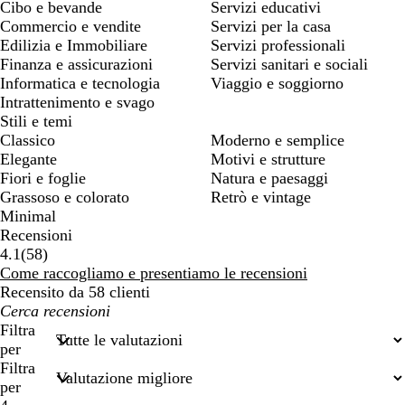
Cibo e bevande
Servizi educativi
Commercio e vendite
Servizi per la casa
Edilizia e Immobiliare
Servizi professionali
Finanza e assicurazioni
Servizi sanitari e sociali
Informatica e tecnologia
Viaggio e soggiorno
Intrattenimento e svago
Stili e temi
Classico
Moderno e semplice
Elegante
Motivi e strutture
Fiori e foglie
Natura e paesaggi
Grassoso e colorato
Retrò e vintage
Minimal
Recensioni
58
4.1
(
58
)
recensioni
Come raccogliamo e presentiamo le recensioni
Recensito da 58 clienti
I
miei
Filtra
termini
per
di
Filtra
ricerca
per