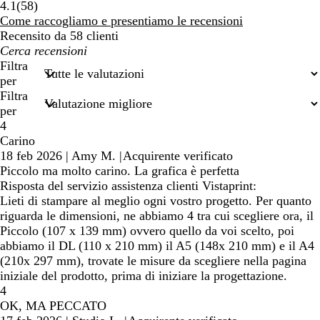
58
4.1
(
58
)
recensioni
Come raccogliamo e presentiamo le recensioni
Recensito da 58 clienti
I
miei
Filtra
termini
per
di
Filtra
ricerca
per
4
Carino
18 feb 2026
|
Amy M.
|
Acquirente verificato
Piccolo ma molto carino. La grafica è perfetta
Risposta del servizio assistenza clienti Vistaprint:
Lieti di stampare al meglio ogni vostro progetto. Per quanto
riguarda le dimensioni, ne abbiamo 4 tra cui scegliere ora, il
Piccolo (107 x 139 mm) ovvero quello da voi scelto, poi
abbiamo il DL (110 x 210 mm) il A5 (148x 210 mm) e il A4
(210x 297 mm), trovate le misure da scegliere nella pagina
iniziale del prodotto, prima di iniziare la progettazione.
4
OK, MA PECCATO