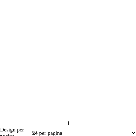
in
in
corso
corso
1
Pagina
Design per
1