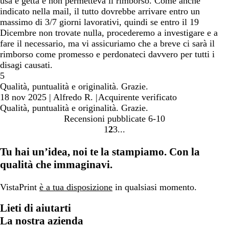
usa e getta e non permetteva il rimborso. Come anche
indicato nella mail, il tutto dovrebbe arrivare entro un
massimo di 3/7 giorni lavorativi, quindi se entro il 19
Dicembre non trovate nulla, procederemo a investigare e a
fare il necessario, ma vi assicuriamo che a breve ci sarà il
rimborso come promesso e perdonateci davvero per tutti i
disagi causati.
5
Qualità, puntualità e originalità. Grazie.
18 nov 2025
|
Alfredo R.
|
Acquirente verificato
Qualità, puntualità e originalità. Grazie.
Recensioni pubblicate
6-10
1
2
3
Vai
Vai
Vai
alla
alla
alla
Tu hai un’idea, noi te la stampiamo. Con la
pagina
pagina
pagina
qualità che immaginavi.
VistaPrint
è a tua disposizione
in qualsiasi momento.
Lieti di aiutarti
La nostra azienda