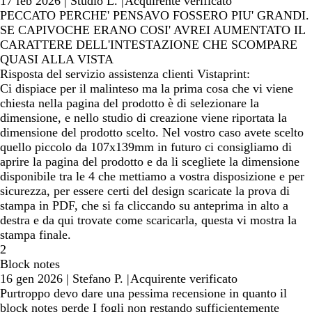
17 feb 2026
|
Studio L.
|
Acquirente verificato
PECCATO PERCHE' PENSAVO FOSSERO PIU' GRANDI.
SE CAPIVOCHE ERANO COSI' AVREI AUMENTATO IL
CARATTERE DELL'INTESTAZIONE CHE SCOMPARE
QUASI ALLA VISTA
Risposta del servizio assistenza clienti Vistaprint:
Ci dispiace per il malinteso ma la prima cosa che vi viene
chiesta nella pagina del prodotto è di selezionare la
dimensione, e nello studio di creazione viene riportata la
dimensione del prodotto scelto. Nel vostro caso avete scelto
quello piccolo da 107x139mm in futuro ci consigliamo di
aprire la pagina del prodotto e da li scegliete la dimensione
disponibile tra le 4 che mettiamo a vostra disposizione e per
sicurezza, per essere certi del design scaricate la prova di
stampa in PDF, che si fa cliccando su anteprima in alto a
destra e da qui trovate come scaricarla, questa vi mostra la
stampa finale.
2
Block notes
16 gen 2026
|
Stefano P.
|
Acquirente verificato
Purtroppo devo dare una pessima recensione in quanto il
block notes perde I fogli non restando sufficientemente