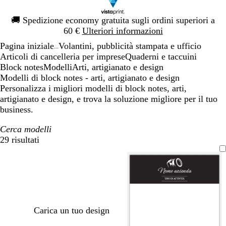
Diapositiva
🚚
Spedizione economy gratuita sugli ordini superiori a
1
60 €
Ulteriori informazioni
di
Pagina iniziale
Volantini, pubblicità stampata e ufficio
1
...
Articoli di cancelleria per imprese
Quaderni e taccuini
Block notes
Modelli
Arti, artigianato e design
Modelli di block notes - arti, artigianato e design
Personalizza i migliori modelli di block notes, arti,
artigianato e design, e trova la soluzione migliore per il tuo
business.
Cerca modelli
29 risultati
Filtri
Carica un tuo design