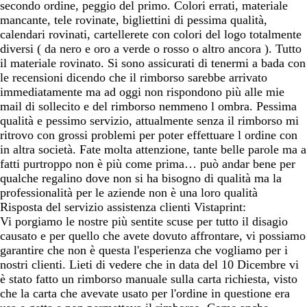
secondo ordine, peggio del primo. Colori errati, materiale
mancante, tele rovinate, bigliettini di pessima qualità,
calendari rovinati, cartellerete con colori del logo totalmente
diversi ( da nero e oro a verde o rosso o altro ancora ). Tutto
il materiale rovinato. Si sono assicurati di tenermi a bada con
le recensioni dicendo che il rimborso sarebbe arrivato
immediatamente ma ad oggi non rispondono più alle mie
mail di sollecito e del rimborso nemmeno l ombra. Pessima
qualità e pessimo servizio, attualmente senza il rimborso mi
ritrovo con grossi problemi per poter effettuare l ordine con
in altra società. Fate molta attenzione, tante belle parole ma a
fatti purtroppo non è più come prima… può andar bene per
qualche regalino dove non si ha bisogno di qualità ma la
professionalità per le aziende non è una loro qualità
Risposta del servizio assistenza clienti Vistaprint:
Vi porgiamo le nostre più sentite scuse per tutto il disagio
causato e per quello che avete dovuto affrontare, vi possiamo
garantire che non è questa l'esperienza che vogliamo per i
nostri clienti. Lieti di vedere che in data del 10 Dicembre vi
è stato fatto un rimborso manuale sulla carta richiesta, visto
che la carta che avevate usato per l'ordine in questione era