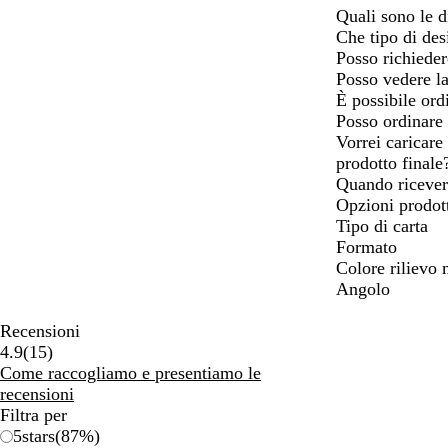
Quali sono le di
Che tipo di des
Posso richieder
Posso vedere la
È possibile ordi
Posso ordinare 
Vorrei caricare
prodotto finale
Quando riceverò
Opzioni prodot
Tipo di carta
Formato
Colore rilievo 
Angolo
Recensioni
15
4.9
(
15
)
recensioni
Come raccogliamo e presentiamo le
recensioni
Filtra per
5
stars
(
87
%)