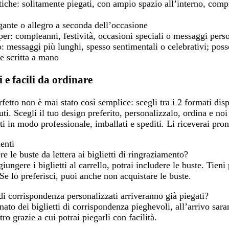
tiche:
solitamente piegati, con ampio spazio all’interno, com
ante o allegro a seconda dell’occasione
per:
compleanni, festività, occasioni speciali o messaggi person
:
messaggi più lunghi, spesso sentimentali o celebrativi; po
e scritta a mano
i e facili da ordinare
erfetto non è mai stato così semplice: scegli tra i 2 formati di
ti. Scegli il tuo design preferito, personalizzalo, ordina e noi 
i in modo professionale, imballati e spediti. Li riceverai pront
enti
e le buste da lettera ai biglietti di ringraziamento?
iungere i biglietti al carrello, potrai includere le buste. Tien
 Se lo preferisci, puoi anche non acquistare le buste.
i di corrispondenza personalizzati arriveranno già piegati?
nato dei biglietti di corrispondenza pieghevoli, all’arrivo sar
ro grazie a cui potrai piegarli con facilità.