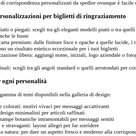
i di corrispondenza personalizzati da spedire ovunque è facile 
rsonalizzazioni per biglietti di ringraziamento
iatti o piegati:
scegli tra gli eleganti modelli piatti o tra quelli
anche le buste
 carta premium:
dalle finiture lisce e opache a quelle lucide, i
no un risultato estetico eccezionale per i tuoi biglietti
zzazione libera:
aggiungi nome, iniziali, logo aziendale o foto
inali:
scegli tra gli angoli standard o quelli arrotondati per co
r ogni personalità
 gamma di temi disponibili nella galleria di design:
e colorati:
motivi vivaci per messaggi accattivanti
esign minimalisti per articoli raffinati
tampe botaniche intramontabili per messaggi sentiti
 e stravaganti:
layout allegri per far sorridere
la natura:
per dare un aspetto fresco e moderno alla corrispon