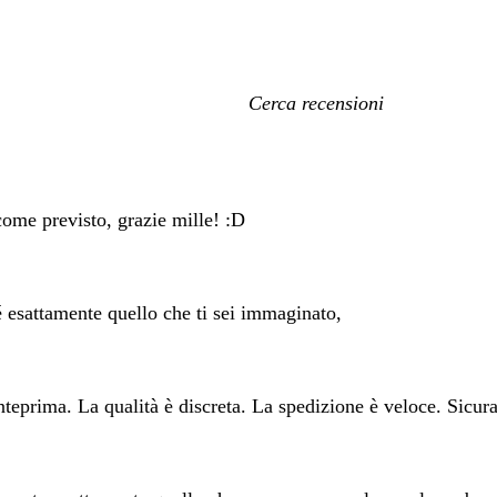
I
miei
termini
di
ricerca
 come previsto, grazie mille! :D
 é esattamente quello che ti sei immaginato,
nteprima. La qualità è discreta. La spedizione è veloce. Sicura