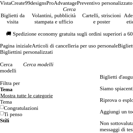
VistaCreate
99designs
ProAdvantage
Preventivo personalizzato
Biglietti da
Volantini, pubblicità
Cartelli, striscioni
Ade
visita
stampata e ufficio
e poster
eti
Diapositiva
🚚
Spedizione economy gratuita sugli ordini superiori a 6
1
di
Pagina iniziale
Articoli di cancelleria per uso personale
Bigliet
1
Bigliettini personalizzati
Cerca
modelli
Biglietti d'augu
Filtri
Filtra per
Siamo spiacenti
Tema
Mostra tutte le categorie
Riprova o esplo
Tema
Congratulazioni
Aggiungi un toc
Ti penso
Stili
Non sottovaluta
messaggi di test