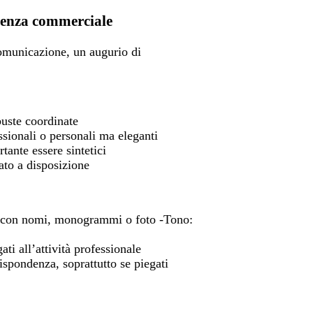
ndenza commerciale
 comunicazione, un augurio di
buste coordinate
ssionali o personali ma eleganti
tante essere sintetici
ato a disposizione
li con nomi, monogrammi o foto -
Tono:
ti all’attività professionale
rrispondenza, soprattutto se piegati