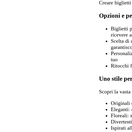
Creare bigliett
Opzioni e pe
Biglietti p
ricevere 
Scelta di
garantisco
Personali
tuo
Ritocchi f
Uno stile pe
Scopri la vasta
Originali 
Eleganti:
d
Floreali:
s
Divertenti
Ispirati al