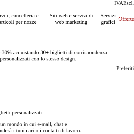
IVA
Incl.
Escl.
nviti, cancelleria e
Siti web e servizi di
Servizi
Offert
articoli per nozze
web marketing
grafici
-30% acquistando 30+ biglietti di corrispondenza
personalizzati con lo stesso design.
Preferiti
etti personalizzati.
n un mondo in cui e-mail, chat e
derà i tuoi cari o i contatti di lavoro.