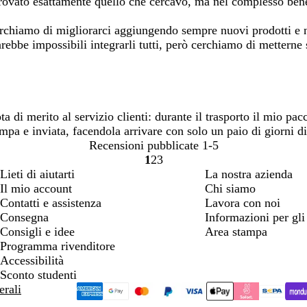
o trovato esattamente quello che cercavo, ma nel complesso ben
. Cerchiamo di migliorarci aggiungendo sempre nuovi prodotti
sarebbe impossibili integrarli tutti, però cerchiamo di metterne
 di merito al servizio clienti: durante il trasporto il mio pac
pa e inviata, facendola arrivare con solo un paio di giorni di 
Recensioni pubblicate
1-5
1
2
3
Vai
Vai
Vai
Lieti di aiutarti
La nostra azienda
alla
alla
alla
Il mio account
Chi siamo
pagina
pagina
pagina
Contatti e assistenza
Lavora con noi
Consegna
Informazioni per gli 
Consigli e idee
Area stampa
Programma rivenditore
Accessibilità
Sconto studenti
erali