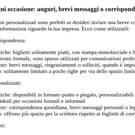
gni occasione: auguri, brevi messaggi o corrispo
ttini personalizzati sono perfetti se desideri inviare una breve
formazioni riguardo la tua impresa. Ecco come utilizzarli:
rrispondenza:
tiche:
biglietti solitamente piatti, con stampa monofacciale e 
tosto formale, sono spesso utilizzati per comunicazioni profe
per:
brevi messaggi, ringraziamenti o solleciti, quando è impor
:
solitamente limitato a poche righe per via dello spazio limit
onalizzati:
tiche:
disponibili in formato piatto o piegato, personalizzabi
 ideali per occasioni formali e informali
per:
corrispondenza quotidiana, brevi messaggi personali o lega
:
offrono più spazio per la scrittura rispetto ai biglietti di co
ri: