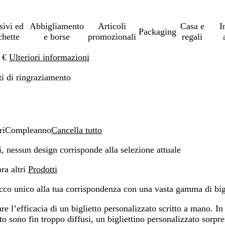
sivi ed
Abbigliamento
Articoli
Casa e
I
Packaging
chette
e borse
promozionali
regali
0 €
Ulteriori informazioni
ti di ringraziamento
ri
Compleanno
Cancella tutto
, nessun design corrisponde alla selezione attuale
ra altri
Prodotti
co unico alla tua corrispondenza con una vasta gamma di bigli
re l’efficacia di un biglietto personalizzato scritto a mano. I
o sono fin troppo diffusi, un bigliettino personalizzato sorpren