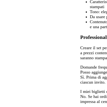
Caratteris
stampati
Tono:
eleg
Da usare 
Contenuto
e una part
Professional
Creare il set p
a prezzi contenu
saranno stampat
Domande frequ
Posso aggiunger
Sì. Prima di agg
ciascun invito.
I miei bigliett
No. Se hai ordi
impressa al cent