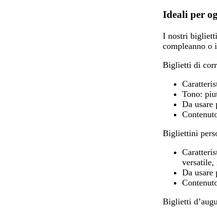
Ideali per o
I nostri biglie
compleanno o in
Biglietti di co
Caratteris
Tono:
piut
Da usare 
Contenuto
Bigliettini pers
Caratteris
versatile,
Da usare 
Contenuto
Biglietti d’augu