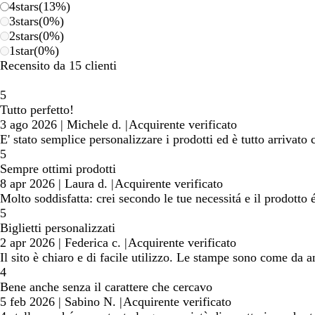
4
stars
(
13
%)
3
stars
(
0
%)
2
stars
(
0
%)
1
star
(
0
%)
Recensito da 15 clienti
5
Tutto perfetto!
3 ago 2026
|
Michele d.
|
Acquirente verificato
E' stato semplice personalizzare i prodotti ed è tutto arrivato
5
Sempre ottimi prodotti
8 apr 2026
|
Laura d.
|
Acquirente verificato
Molto soddisfatta: crei secondo le tue necessitá e il prodotto
5
Biglietti personalizzati
2 apr 2026
|
Federica c.
|
Acquirente verificato
Il sito è chiaro e di facile utilizzo. Le stampe sono come da a
4
Bene anche senza il carattere che cercavo
5 feb 2026
|
Sabino N.
|
Acquirente verificato