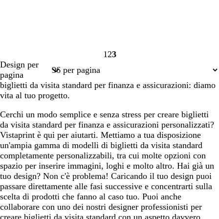
1
2
3
Pagina
Pagina
Pagina
Design per
1
2
3
pagina
biglietti da visita standard per finanza e assicurazioni: diamo
vita al tuo progetto.
Cerchi un modo semplice e senza stress per creare biglietti
da visita standard per finanza e assicurazioni personalizzati?
Vistaprint è qui per aiutarti. Mettiamo a tua disposizione
un'ampia gamma di modelli di biglietti da visita standard
completamente personalizzabili, tra cui molte opzioni con
spazio per inserire immagini, loghi e molto altro. Hai già un
tuo design? Non c'è problema! Caricando il tuo design puoi
passare direttamente alle fasi successive e concentrarti sulla
scelta di prodotti che fanno al caso tuo. Puoi anche
collaborare con uno dei nostri designer professionisti per
creare biglietti da visita standard con un aspetto davvero