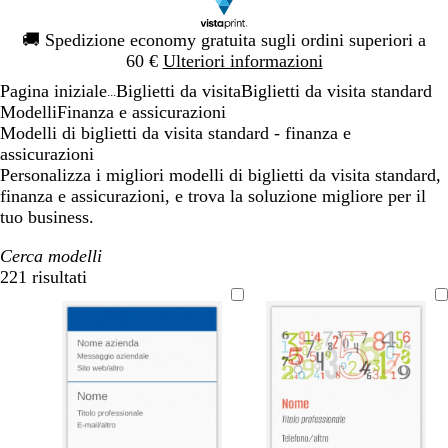
Diapositiva
🚚
Spedizione economy gratuita sugli ordini superiori a
1
60 €
Ulteriori informazioni
di
Pagina iniziale
Biglietti da visita
Biglietti da visita standard
1
...
Modelli
Finanza e assicurazioni
Modelli di biglietti da visita standard - finanza e
assicurazioni
Personalizza i migliori modelli di biglietti da visita standard,
finanza e assicurazioni, e trova la soluzione migliore per il
tuo business.
Cerca modelli
221 risultati
Filtri