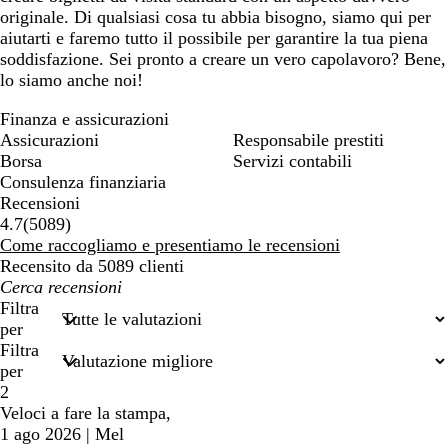
originale. Di qualsiasi cosa tu abbia bisogno, siamo qui per
aiutarti e faremo tutto il possibile per garantire la tua piena
soddisfazione. Sei pronto a creare un vero capolavoro? Bene,
lo siamo anche noi!
Finanza e assicurazioni
Assicurazioni
Responsabile prestiti
Borsa
Servizi contabili
Consulenza finanziaria
Recensioni
5089
4.7
(
5089
)
recensioni
Come raccogliamo e presentiamo le recensioni
Recensito da 5089 clienti
I
miei
Filtra
termini
per
di
Filtra
ricerca
per
2
Veloci a fare la stampa,
1 ago 2026
|
Mel