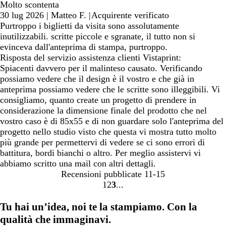
Molto scontenta
30 lug 2026
|
Matteo F.
|
Acquirente verificato
Purtroppo i biglietti da visita sono assolutamente
inutilizzabili. scritte piccole e sgranate, il tutto non si
evinceva dall'anteprima di stampa, purtroppo.
Risposta del servizio assistenza clienti Vistaprint:
Spiacenti davvero per il malinteso causato. Verificando
possiamo vedere che il design è il vostro e che già in
anteprima possiamo vedere che le scritte sono illeggibili. Vi
consigliamo, quanto create un progetto di prendere in
considerazione la dimensione finale del prodotto che nel
vostro caso è di 85x55 e di non guardare solo l'anteprima del
progetto nello studio visto che questa vi mostra tutto molto
più grande per permettervi di vedere se ci sono errori di
battitura, bordi bianchi o altro. Per meglio assistervi vi
abbiamo scritto una mail con altri dettagli.
Recensioni pubblicate
11-15
1
2
3
Vai
Vai
Vai
alla
alla
alla
Tu hai un’idea, noi te la stampiamo. Con la
pagina
pagina
pagina
qualità che immaginavi.