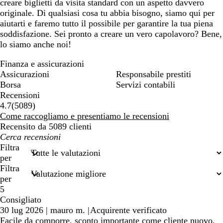
creare biglietti da visita standard con un aspetto davvero
originale. Di qualsiasi cosa tu abbia bisogno, siamo qui per
aiutarti e faremo tutto il possibile per garantire la tua piena
soddisfazione. Sei pronto a creare un vero capolavoro? Bene,
lo siamo anche noi!
Finanza e assicurazioni
Assicurazioni
Responsabile prestiti
Borsa
Servizi contabili
Recensioni
5089
4.7
(
5089
)
recensioni
Come raccogliamo e presentiamo le recensioni
Recensito da 5089 clienti
I
miei
Filtra
termini
per
di
Filtra
ricerca
per
5
Consigliato
30 lug 2026
|
mauro m.
|
Acquirente verificato
Facile da comporre, sconto importante come cliente nuovo,