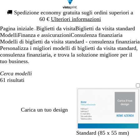
Diapositiva
🚚
Spedizione economy gratuita sugli ordini superiori a
1
60 €
Ulteriori informazioni
di
Pagina iniziale
Biglietti da visita
Biglietti da visita standard
1
...
Modelli
Finanza e assicurazioni
Consulenza finanziaria
Modelli di biglietti da visita standard - consulenza finanziaria
Personalizza i migliori modelli di biglietti da visita standard,
consulenza finanziaria, e trova la soluzione migliore per il
tuo business.
Cerca modelli
61 risultati
Filtri
Carica un tuo design
b
r
v
m
g
Standard (85 x 55 mm)
l
o
e
a
r