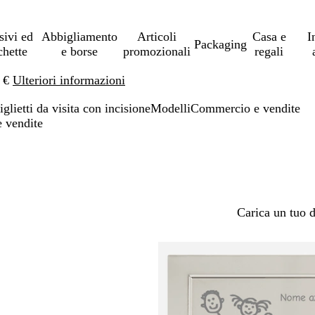
sivi ed
Abbigliamento
Articoli
Casa e
I
Packaging
chette
e borse
promozionali
regali
0 €
Ulteriori informazioni
iglietti da visita con incisione
Modelli
Commercio e vendite
e vendite
Carica un tuo 