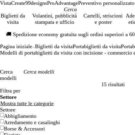
VistaCreate
99designs
ProAdvantage
Preventivo personalizzato
Biglietti da
Volantini, pubblicità
Cartelli, striscioni
Ade
visita
stampata e ufficio
e poster
eti
Diapositiva
🚚
Spedizione economy gratuita sugli ordini superiori a 6
1
di
Pagina iniziale
Biglietti da visita
Portabiglietti da visita
Portab
1
...
Modelli di portabiglietti da visita con incisione - commercio 
Cerca
modelli
15 risultati
Filtri
Filtra per
Settore
Mostra tutte le categorie
Settore
Abbigliamento
Arredamento e casalinghi
Borse & Accessori