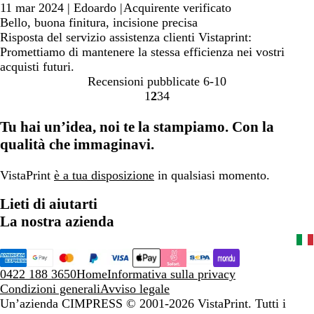
11 mar 2024
|
Edoardo
|
Acquirente verificato
Bello, buona finitura, incisione precisa
Risposta del servizio assistenza clienti Vistaprint:
Promettiamo di mantenere la stessa efficienza nei vostri
acquisti futuri.
Recensioni pubblicate
6-10
1
2
3
4
Vai
Vai
Vai
Vai
alla
alla
alla
alla
Tu hai un’idea, noi te la stampiamo. Con la
pagina
pagina
pagina
pagina
qualità che immaginavi.
VistaPrint
è a tua disposizione
in qualsiasi momento.
Lieti di aiutarti
La nostra azienda
0422 188 3650
Home
Informativa sulla privacy
Condizioni generali
Avviso legale
Un’azienda CIMPRESS
© 2001-2026 VistaPrint. Tutti i