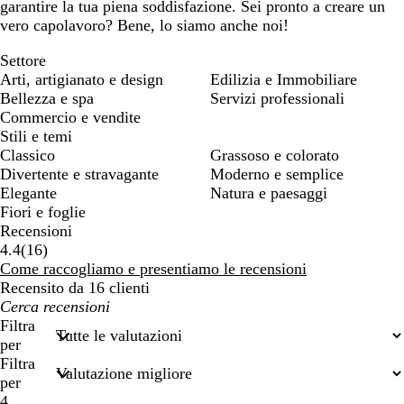
garantire la tua piena soddisfazione. Sei pronto a creare un
vero capolavoro? Bene, lo siamo anche noi!
Settore
Arti, artigianato e design
Edilizia e Immobiliare
Bellezza e spa
Servizi professionali
Commercio e vendite
Stili e temi
Classico
Grassoso e colorato
Divertente e stravagante
Moderno e semplice
Elegante
Natura e paesaggi
Fiori e foglie
Recensioni
16
4.4
(
16
)
recensioni
Come raccogliamo e presentiamo le recensioni
Recensito da 16 clienti
I
miei
Filtra
termini
per
di
Filtra
ricerca
per
4