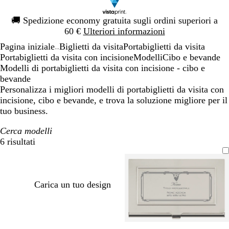
Diapositiva
🚚
Spedizione economy gratuita sugli ordini superiori a
1
60 €
Ulteriori informazioni
di
Pagina iniziale
Biglietti da visita
Portabiglietti da visita
1
...
Portabiglietti da visita con incisione
Modelli
Cibo e bevande
Modelli di portabiglietti da visita con incisione - cibo e
bevande
Personalizza i migliori modelli di portabiglietti da visita con
incisione, cibo e bevande, e trova la soluzione migliore per il
tuo business.
Cerca modelli
6 risultati
Filtri
Carica un tuo design