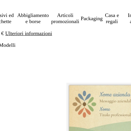
sivi ed
Abbigliamento
Articoli
Casa e
I
Packaging
chette
e borse
promozionali
regali
0 €
Ulteriori informazioni
Modelli