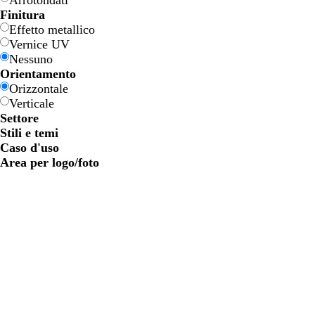
Arrotondati
n
n
Finitura
e
e
Effetto metallico
Vernice UV
Nessuno
Orientamento
Orizzontale
Verticale
Settore
Stili e temi
Caso d'uso
Area per logo/foto
b
v
t
a
i
e
e
z
a
r
r
z
n
d
r
u
c
e
a
r