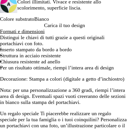
Colori illimitati. Vivace e resistente allo
scolorimento, superficie liscia.
Colore substrato
Bianco
B
Carica il tuo design
i
Formati e dimensioni
a
Distingui le chiavi di tutti grazie a questi originali
n
portachiavi con foto.
c
Inserto stampato da bordo a bordo
o
Struttura in acciaio resistente
Chiusura resistente ad anello
Per un risultato ottimale, riempi l’intera area di design
Decorazione:
Stampa a colori (digitale a getto d’inchiostro)
Nota:
per una personalizzazione a 360 gradi, riempi l’intera
area di design. Eventuali spazi vuoti creeranno delle sezioni
in bianco sulla stampa del portachiavi.
Un regalo speciale
Ti piacerebbe realizzare un regalo
speciale per la tua famiglia o i tuoi coinquilini? Personalizza
un portachiavi con una foto, un’illustrazione particolare o il