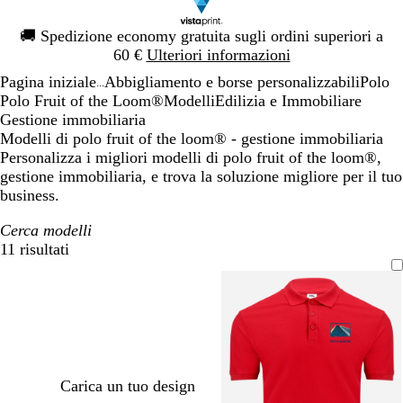
Diapositiva
🚚
Spedizione economy gratuita sugli ordini superiori a
1
60 €
Ulteriori informazioni
di
Pagina iniziale
Abbigliamento e borse personalizzabili
Polo
1
...
Polo Fruit of the Loom®
Modelli
Edilizia e Immobiliare
Gestione immobiliaria
Modelli di polo fruit of the loom® - gestione immobiliaria
Personalizza i migliori modelli di polo fruit of the loom®,
gestione immobiliaria, e trova la soluzione migliore per il tuo
business.
Cerca modelli
11 risultati
Filtri
Carica un tuo design