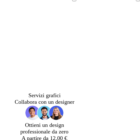
r
l
r
i
Caricamento
Caricamento
o
u
i
n
in
in
s
g
a
corso
corso
c
i
c
u
o
c
r
s
i
o
c
a
u
r
o
Servizi grafici
Collabora con un designer
Ottieni un design
professionale da zero
A partire da 12,00 €