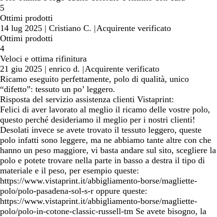
5
Ottimi prodotti
14 lug 2025
|
Cristiano C.
|
Acquirente verificato
Ottimi prodotti
4
Veloci e ottima rifinitura
21 giu 2025
|
enrico d.
|
Acquirente verificato
Ricamo eseguito perfettamente, polo di qualità, unico
“difetto”: tessuto un po’ leggero.
Risposta del servizio assistenza clienti Vistaprint:
Felici di aver lavorato al meglio il ricamo delle vostre polo,
questo perché desideriamo il meglio per i nostri clienti!
Desolati invece se avete trovato il tessuto leggero, queste
polo infatti sono leggere, ma ne abbiamo tante altre con che
hanno un peso maggiore, vi basta andare sul sito, scegliere la
polo e potete trovare nella parte in basso a destra il tipo di
materiale e il peso, per esempio queste:
https://www.vistaprint.it/abbigliamento-borse/magliette-
polo/polo-pasadena-sol-s-r oppure queste:
https://www.vistaprint.it/abbigliamento-borse/magliette-
polo/polo-in-cotone-classic-russell-tm Se avete bisogno, la