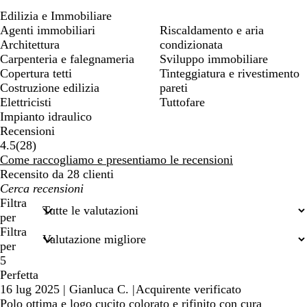
Edilizia e Immobiliare
Agenti immobiliari
Riscaldamento e aria
Architettura
condizionata
Carpenteria e falegnameria
Sviluppo immobiliare
Copertura tetti
Tinteggiatura e rivestimento
Costruzione edilizia
pareti
Elettricisti
Tuttofare
Impianto idraulico
Recensioni
28
4.5
(
28
)
recensioni
Come raccogliamo e presentiamo le recensioni
Recensito da 28 clienti
I
miei
Filtra
termini
per
di
Filtra
ricerca
per
5
Perfetta
16 lug 2025
|
Gianluca C.
|
Acquirente verificato
Polo ottima e logo cucito colorato e rifinito con cura