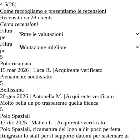
28
4.5
(
28
)
recensioni
Come raccogliamo e presentiamo le recensioni
Recensito da 28 clienti
I
miei
Filtra
termini
per
di
Filtra
ricerca
per
5
Polo ricamata
15 mar 2026
|
Luca R.
|
Acquirente verificato
Pienamente soddisfatto
5
Bellissima
20 gen 2026
|
Antonella M.
|
Acquirente verificato
Molto bella un po trasparente quella bianca
5
Polo Spaziali
17 dic 2025
|
Matteo L.
|
Acquirente verificato
Polo Spaziali, ricamatura del logo a dir poco perfetta.
Ringrazio lo staff per il supporto datomi per sistemare al