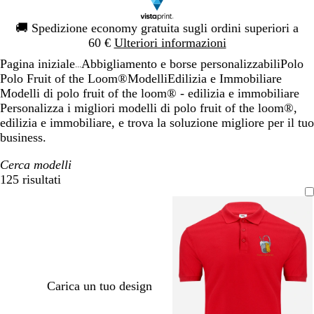
Diapositiva
🚚
Spedizione economy gratuita sugli ordini superiori a
1
60 €
Ulteriori informazioni
di
Pagina iniziale
Abbigliamento e borse personalizzabili
Polo
1
...
Polo Fruit of the Loom®
Modelli
Edilizia e Immobiliare
Modelli di polo fruit of the loom® - edilizia e immobiliare
Personalizza i migliori modelli di polo fruit of the loom®,
edilizia e immobiliare, e trova la soluzione migliore per il tuo
business.
Cerca modelli
125 risultati
Filtri
Carica un tuo design