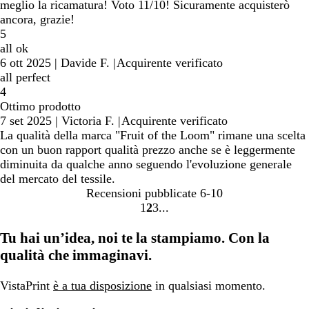
meglio la ricamatura! Voto 11/10! Sicuramente acquisterò
ancora, grazie!
5
all ok
6 ott 2025
|
Davide F.
|
Acquirente verificato
all perfect
4
Ottimo prodotto
7 set 2025
|
Victoria F.
|
Acquirente verificato
La qualità della marca "Fruit of the Loom" rimane una scelta
con un buon rapport qualità prezzo anche se è leggermente
diminuita da qualche anno seguendo l'evoluzione generale
del mercato del tessile.
Recensioni pubblicate
6-10
1
2
3
Vai
Vai
Vai
alla
alla
alla
Tu hai un’idea, noi te la stampiamo. Con la
pagina
pagina
pagina
qualità che immaginavi.
VistaPrint
è a tua disposizione
in qualsiasi momento.