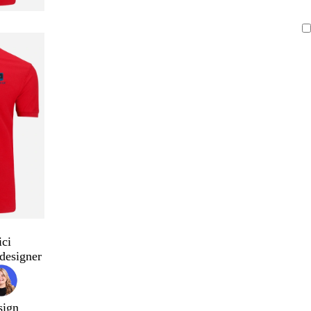
ici
designer
sign