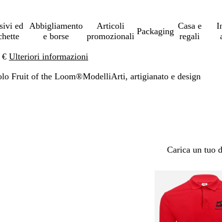
sivi ed
Abbigliamento
Articoli
Casa e
I
Packaging
chette
e borse
promozionali
regali
0 €
Ulteriori informazioni
olo Fruit of the Loom®
Modelli
Arti, artigianato e design
Carica un tuo 