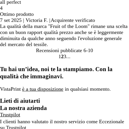
all perfect
4
Ottimo prodotto
7 set 2025
|
Victoria F.
|
Acquirente verificato
La qualità della marca "Fruit of the Loom" rimane una scelta
con un buon rapport qualità prezzo anche se è leggermente
diminuita da qualche anno seguendo l'evoluzione generale
del mercato del tessile.
Recensioni pubblicate
6-10
1
2
3
Vai
Vai
Vai
alla
alla
alla
Tu hai un’idea, noi te la stampiamo. Con la
pagina
pagina
pagina
qualità che immaginavi.
VistaPrint
è a tua disposizione
in qualsiasi momento.
Lieti di aiutarti
La nostra azienda
Trustpilot
I clienti hanno valutato il nostro servizio come Eccezionale
su
Trustpilot