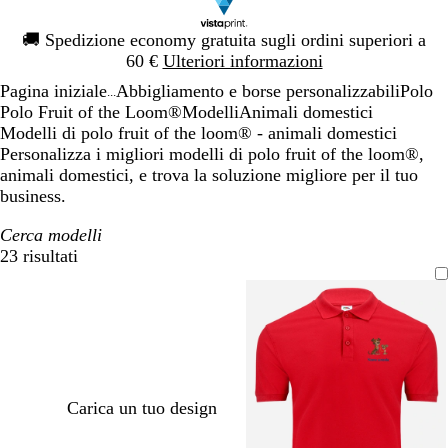
Diapositiva
🚚
Spedizione economy gratuita sugli ordini superiori a
1
60 €
Ulteriori informazioni
di
Pagina iniziale
Abbigliamento e borse personalizzabili
Polo
1
...
Polo Fruit of the Loom®
Modelli
Animali domestici
Modelli di polo fruit of the loom® - animali domestici
Personalizza i migliori modelli di polo fruit of the loom®,
animali domestici, e trova la soluzione migliore per il tuo
business.
Cerca modelli
23 risultati
Filtri
Carica un tuo design