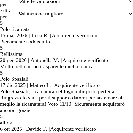
termini
per
di
Filtra
ricerca
per
5
Polo ricamata
15 mar 2026
|
Luca R.
|
Acquirente verificato
Pienamente soddisfatto
5
Bellissima
20 gen 2026
|
Antonella M.
|
Acquirente verificato
Molto bella un po trasparente quella bianca
5
Polo Spaziali
17 dic 2025
|
Matteo L.
|
Acquirente verificato
Polo Spaziali, ricamatura del logo a dir poco perfetta.
Ringrazio lo staff per il supporto datomi per sistemare al
meglio la ricamatura! Voto 11/10! Sicuramente acquisterò
ancora, grazie!
5
all ok
6 ott 2025
|
Davide F.
|
Acquirente verificato