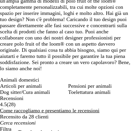
un'ampia gamma di modelli di polo fruit of the loom®
completamente personalizzabili, tra cui molte opzioni con
spazio per inserire immagini, loghi e molto altro. Hai già un
tuo design? Non c'è problema! Caricando il tuo design puoi
passare direttamente alle fasi successive e concentrarti sulla
scelta di prodotti che fanno al caso tuo. Puoi anche
collaborare con uno dei nostri designer professionisti per
creare polo fruit of the loom® con un aspetto davvero
originale. Di qualsiasi cosa tu abbia bisogno, siamo qui per
aiutarti e faremo tutto il possibile per garantire la tua piena
soddisfazione. Sei pronto a creare un vero capolavoro? Bene,
lo siamo anche noi!
Animali domestici
Articoli per animali
Pensioni per animali
Dog sitter/Cura animali
Toelettatura animali
Recensioni
28
4.5
(
28
)
recensioni
Come raccogliamo e presentiamo le recensioni
Recensito da 28 clienti
I
miei
Filtra