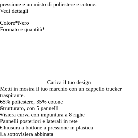
pressione e un misto di poliestere e cotone.
Vedi dettagli
Colore
*
Nero
N
B
B
K
A
R
M
C
B
Obbligatorio
Formato e quantità
*
e
i
l
a
n
o
a
o
l
r
a
u
k
t
s
r
b
u
o
n
n
i
r
s
r
a
m
c
a
a
o
o
l
a
o
v
c
n
t
r
y
i
e
o
i
t
c
s
n
e
i
c
o
Carica il tuo design
o
u
s
Metti in mostra il tuo marchio con un cappello trucker
c
r
c
traspirante.
c
o
u
65% poliestere, 35% cotone
o
/
r
Strutturato, con 5 pannelli
l
B
o
Visiera curva con impuntura a 8 righe
a
l
Pannelli posteriori e laterali in rete
t
u
Chiusura a bottone a pressione in plastica
o
m
La sottovisiera abbinata