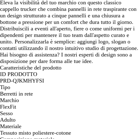
/
a
Eleva la visibilità del tuo marchio con questo classico
G
r
cappello trucker che combina pannelli in rete traspirante con
r
e
un design strutturato a cinque pannelli e una chiusura a
i
c
bottone a pressione per un comfort che dura tutto il giorno.
g
h
Distribuiscili a eventi all'aperto, fiere o come uniformi per i
i
i
dipendenti per mantenere il tuo team dall'aspetto curato e
o
a
unito. Personalizzarla è semplice: aggiungi logo, slogan o
m
r
contatti utilizzando il nostro intuitivo studio di progettazione.
a
o
Hai bisogno di assistenza? I nostri esperti di design sono a
r
disposizione per dare forma alle tue idee.
r
Caratteristiche del prodotto
o
ID PRODOTTO
n
PRD-QJKMHYFSI
e
Tipo
Berretti in rete
Marchio
FlexFit
Sesso
Adulto
Materiale
Tessuto misto poliestere-cotone