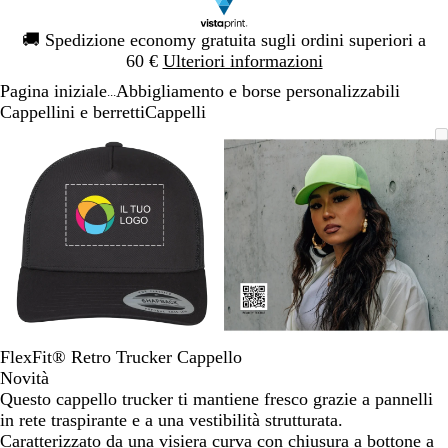
Diapositiva
🚚
Spedizione economy gratuita sugli ordini superiori a
1
60 €
Ulteriori informazioni
di
Pagina iniziale
Abbigliamento e borse personalizzabili
1
...
Cappellini e berretti
Cappelli
Diapositiva
L’immagine
Ingrandito
Usa
Clicca
L’immagine
Ingrandito
Usa
Clicca
1
può
a
i
per
può
a
i
per
di
essere
minimo
comandi
allargare
essere
minimo
comandi
allargare
2
ingrandita
+
ingrandita
+
e
e
+
+
per
per
ingrandire
ingrandire
o
o
ridurre
ridurre
e
e
FlexFit® Retro Trucker Cappello
le
le
Novità
frecce
frecce
Questo cappello trucker ti mantiene fresco grazie a pannelli
per
per
in rete traspirante e a una vestibilità strutturata.
spostarti
spostarti
Caratterizzato da una visiera curva con chiusura a bottone a