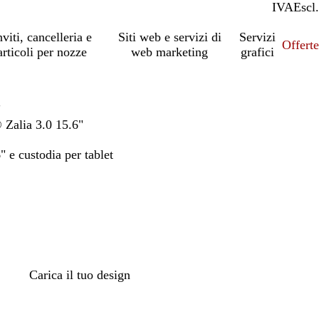
IVA
Incl.
Escl.
nviti, cancelleria e
Siti web e servizi di
Servizi
Offert
articoli per nozze
web marketing
grafici
"
 Zalia 3.0 15.6"
" e custodia per tablet
Carica il tuo design