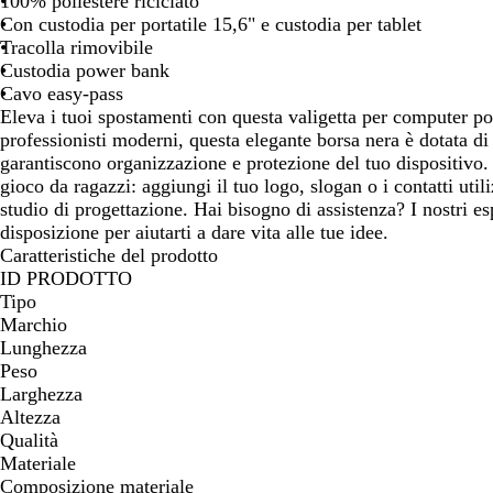
100% poliestere riciclato
spostarti
spostarti
spostarti
Con custodia per portatile 15,6" e custodia per tablet
Tracolla rimovibile
Custodia power bank
Cavo easy-pass
Eleva i tuoi spostamenti con questa valigetta per computer port
professionisti moderni, questa elegante borsa nera è dotata d
garantiscono organizzazione e protezione del tuo dispositivo.
gioco da ragazzi: aggiungi il tuo logo, slogan o i contatti util
studio di progettazione. Hai bisogno di assistenza? I nostri es
disposizione per aiutarti a dare vita alle tue idee.
Caratteristiche del prodotto
ID PRODOTTO
Tipo
Marchio
Lunghezza
Peso
Larghezza
Altezza
Qualità
Materiale
Composizione materiale