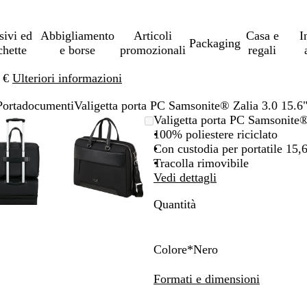
sivi ed
Abbigliamento
Articoli
Casa e
I
Packaging
chette
e borse
promozionali
regali
0 €
Ulteriori informazioni
Portadocumenti
Valigetta porta PC Samsonite® Zalia 3.0 15.6
L’immagine
Ingrandito
Usa
Clicca
L’immagine
Ingrandito
Usa
Clicca
Valigetta porta PC Samsonite®
può
a
i
per
può
a
i
per
100% poliestere riciclato
essere
minimo
comandi
allargare
essere
minimo
comandi
allargare
Con custodia per portatile 15,6
ingrandita
+
ingrandita
+
Tracolla rimovibile
e
e
Vedi dettagli
+
+
Quantità
per
per
ingrandire
ingrandire
o
o
ridurre
ridurre
Colore
*
Nero
e
e
N
B
R
le
le
e
l
o
Formati e dimensioni
frecce
frecce
r
u
s
per
per
o
m
s