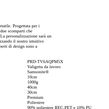
spostarti
spostarti
a
o
r
s
i
c
n
u
o
r
atile. Progettata per i
s
o
i due scomparti che
c
 La personalizzazione sarà un
u
izzando il nostro intuitivo
r
perti di design sono a
o
PRD-TV6AQPM5X
Valigetta da lavoro
Samsonite®
10cm
1000g
40cm
30cm
Premium
Poliestere
90% poliestere REC.PET e 10% PU