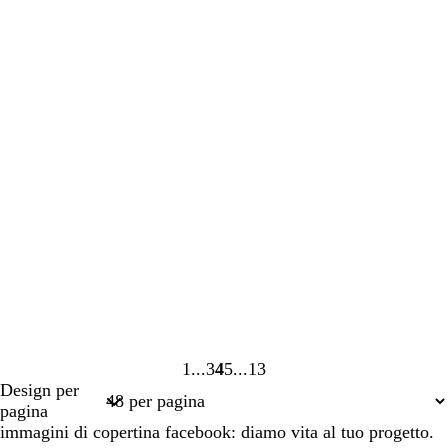
1
3
4
5
13
Pagina
Pagina
Pagina
Pagina
Pagina
Design per
1
3
4
5
13
pagina
immagini di copertina facebook: diamo vita al tuo progetto.