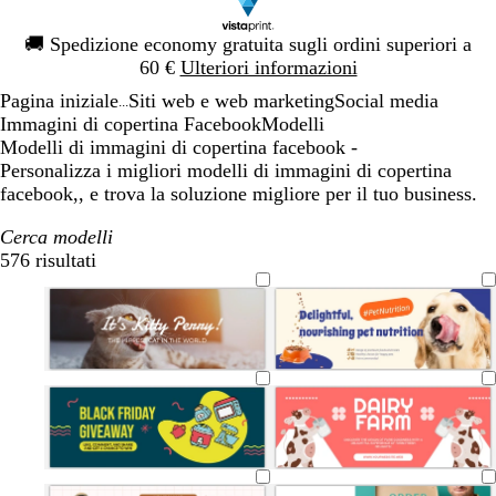
Diapositiva
🚚
Spedizione economy gratuita sugli ordini superiori a
1
60 €
Ulteriori informazioni
di
Pagina iniziale
Siti web e web marketing
Social media
1
...
Immagini di copertina Facebook
Modelli
Modelli di immagini di copertina facebook -
Personalizza i migliori modelli di immagini di copertina
facebook,, e trova la soluzione migliore per il tuo business.
Cerca modelli
576 risultati
Filtri