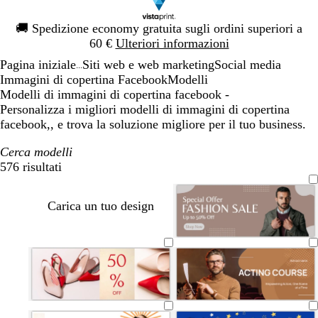
Diapositiva
🚚
Spedizione economy gratuita sugli ordini superiori a
1
60 €
Ulteriori informazioni
di
Pagina iniziale
Siti web e web marketing
Social media
1
...
Immagini di copertina Facebook
Modelli
Modelli di immagini di copertina facebook -
Personalizza i migliori modelli di immagini di copertina
facebook,, e trova la soluzione migliore per il tuo business.
Cerca modelli
576 risultati
Filtri
Carica un tuo design