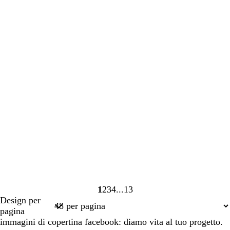
1
2
3
4
13
Pagina
Pagina
Pagina
Pagina
Pagina
Design per
1
2
3
4
13
pagina
immagini di copertina facebook: diamo vita al tuo progetto.