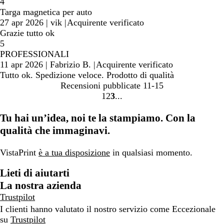
4
Targa magnetica per auto
27 apr 2026
|
vik
|
Acquirente verificato
Grazie tutto ok
5
PROFESSIONALI
11 apr 2026
|
Fabrizio B.
|
Acquirente verificato
Tutto ok. Spedizione veloce. Prodotto di qualità
Recensioni pubblicate
11-15
1
2
3
vai
vai
vai
alla
alla
alla
Tu hai un’idea, noi te la stampiamo. Con la
pagina
pagina
pagina
qualità che immaginavi.
1
2
3
VistaPrint
è a tua disposizione
in qualsiasi momento.
Lieti di aiutarti
La nostra azienda
Trustpilot
I clienti hanno valutato il nostro servizio come Eccezionale
su
Trustpilot