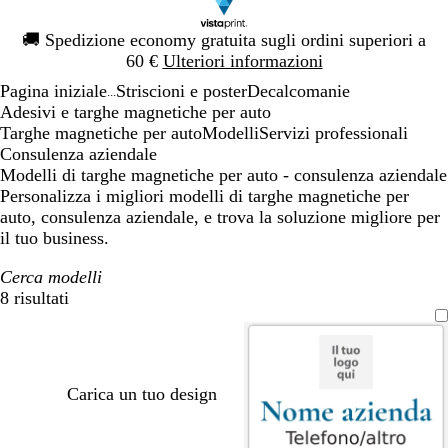
Diapositiva
🚚
Spedizione economy gratuita sugli ordini superiori a
1
60 €
Ulteriori informazioni
di
Pagina iniziale
Striscioni e poster
Decalcomanie
1
...
Adesivi e targhe magnetiche per auto
Targhe magnetiche per auto
Modelli
Servizi professionali
Consulenza aziendale
Modelli di targhe magnetiche per auto - consulenza aziendale
Personalizza i migliori modelli di targhe magnetiche per
auto, consulenza aziendale, e trova la soluzione migliore per
il tuo business.
Cerca modelli
8 risultati
Filtri
Carica un tuo design