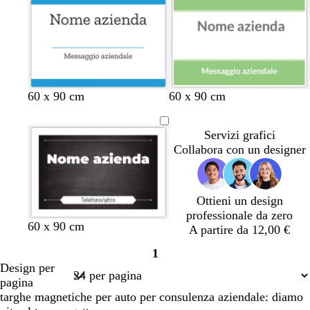
o
d
l
a
o
l
l
n
i
r
l
d
m
e
l
i
l
c
a
a
a
e
a
s
o
a
o
o
i
d
s
f
r
m
d
o
i
c
o
i
e
i
S
u
r
n
r
t
i
r
e
a
a
è
e
o
s
60 x 90 cm
60 x 90 cm
l
n
t
d
a
a
Servizi grafici
o
Collabora con un designer
Ottieni un design
professionale da zero
60 x 90 cm
A partire da 12,00 €
1
Pagina
Design per
1
pagina
targhe magnetiche per auto per consulenza aziendale: diamo