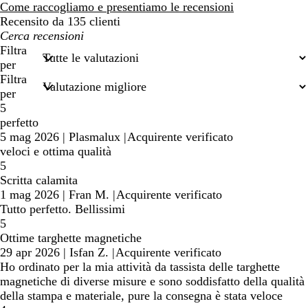
recensioni
Come raccogliamo e presentiamo le recensioni
Recensito da 135 clienti
I
miei
Filtra
termini
per
di
Filtra
ricerca
per
5
perfetto
5 mag 2026
|
Plasmalux
|
Acquirente verificato
veloci e ottima qualità
5
Scritta calamita
1 mag 2026
|
Fran M.
|
Acquirente verificato
Tutto perfetto. Bellissimi
5
Ottime targhette magnetiche
29 apr 2026
|
Isfan Z.
|
Acquirente verificato
Ho ordinato per la mia attività da tassista delle targhette
magnetiche di diverse misure e sono soddisfatto della qualità
della stampa e materiale, pure la consegna è stata veloce