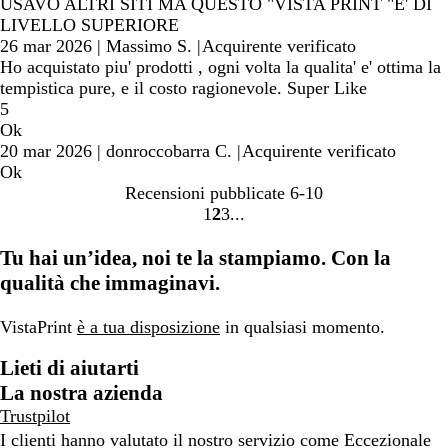
USAVO ALTRI SITI MA QUESTO "VISTA PRINT "E' DI
LIVELLO SUPERIORE
26 mar 2026
|
Massimo S.
|
Acquirente verificato
Ho acquistato piu' prodotti , ogni volta la qualita' e' ottima la
tempistica pure, e il costo ragionevole. Super Like
5
Ok
20 mar 2026
|
donroccobarra C.
|
Acquirente verificato
Ok
Recensioni pubblicate
6-10
1
2
3
Vai
Vai
Vai
alla
alla
alla
Tu hai un’idea, noi te la stampiamo. Con la
pagina
pagina
pagina
qualità che immaginavi.
VistaPrint
è a tua disposizione
in qualsiasi momento.
Lieti di aiutarti
La nostra azienda
Trustpilot
I clienti hanno valutato il nostro servizio come Eccezionale