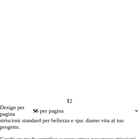
1
2
Pagina
Pagina
Design per
1
2
pagina
striscioni standard per bellezza e spa: diamo vita al tuo
progetto.