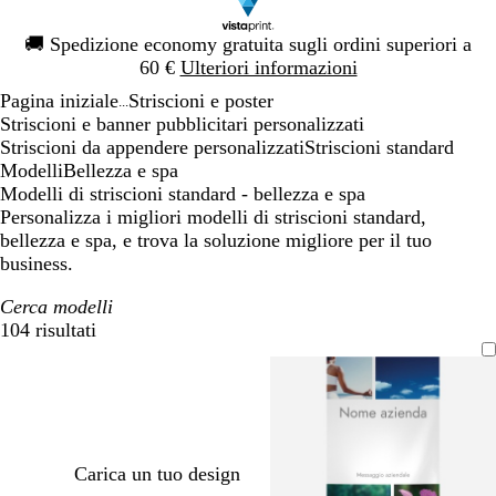
Diapositiva
🚚
Spedizione economy gratuita sugli ordini superiori a
1
60 €
Ulteriori informazioni
di
Pagina iniziale
Striscioni e poster
1
...
Striscioni e banner pubblicitari personalizzati
Striscioni da appendere personalizzati
Striscioni standard
Modelli
Bellezza e spa
Modelli di striscioni standard - bellezza e spa
Personalizza i migliori modelli di striscioni standard,
bellezza e spa, e trova la soluzione migliore per il tuo
business.
Cerca modelli
104 risultati
Filtri
Carica un tuo design