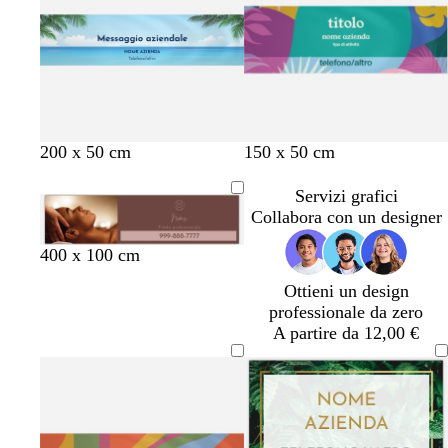
h
i
d
r
i
o
i
o
a
S
c
r
i
h
o
e
i
n
a
a
r
o
f
r
f
g
200 x 50 cm
150 x 50 cm
o
o
o
r
g
s
g
i
Servizi grafici
l
a
l
g
Collabora con un designer
i
i
i
m
g
b
l
400 x 100 cm
a
a
o
a
r
l
i
d
d
Ottieni un design
l
i
u
l
i
i
professionale da zero
v
g
s
l
t
t
A partire da 12,00 €
a
i
c
a
è
è
o
u
s
r
c
o
u
r