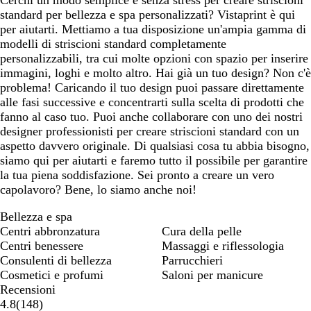
Cerchi un modo semplice e senza stress per creare striscioni
standard per bellezza e spa personalizzati? Vistaprint è qui
per aiutarti. Mettiamo a tua disposizione un'ampia gamma di
modelli di striscioni standard completamente
personalizzabili, tra cui molte opzioni con spazio per inserire
immagini, loghi e molto altro. Hai già un tuo design? Non c'è
problema! Caricando il tuo design puoi passare direttamente
alle fasi successive e concentrarti sulla scelta di prodotti che
fanno al caso tuo. Puoi anche collaborare con uno dei nostri
designer professionisti per creare striscioni standard con un
aspetto davvero originale. Di qualsiasi cosa tu abbia bisogno,
siamo qui per aiutarti e faremo tutto il possibile per garantire
la tua piena soddisfazione. Sei pronto a creare un vero
capolavoro? Bene, lo siamo anche noi!
Bellezza e spa
Centri abbronzatura
Cura della pelle
Centri benessere
Massaggi e riflessologia
Consulenti di bellezza
Parrucchieri
Cosmetici e profumi
Saloni per manicure
Recensioni
148
4.8
(
148
)