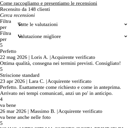
recensioni
Come raccogliamo e presentiamo le recensioni
Recensito da 148 clienti
I
miei
Filtra
termini
per
di
Filtra
ricerca
per
5
Perfetto
22 mag 2026
|
Loris A.
|
Acquirente verificato
Ottima qualità, consegna nei termini previsti. Consigliato!
5
Striscione standard
23 apr 2026
|
Lara C.
|
Acquirente verificato
Perfetto. Esattamente come richiesto e come in anteprima.
Arrivato nei tempi comunicati, anzi un po' in anticipo.
4
va bene
26 mar 2026
|
Massimo B.
|
Acquirente verificato
va bene anche nelle foto
5