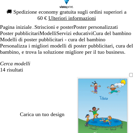
Diapositiva
🚚
Spedizione economy gratuita sugli ordini superiori a
1
60 €
Ulteriori informazioni
di
Pagina iniziale
Striscioni e poster
Poster personalizzati
1
...
Poster pubblicitari
Modelli
Servizi educativi
Cura del bambino
Modelli di poster pubblicitari - cura del bambino
Personalizza i migliori modelli di poster pubblicitari, cura del
bambino, e trova la soluzione migliore per il tuo business.
Cerca modelli
14 risultati
Filtri
Carica un tuo design