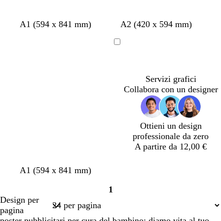
o
c
f
r
c
g
A1 (594 x 841 mm)
A2 (420 x 594 mm)
r
o
o
r
r
e
g
s
e
i
Caricamento
m
l
a
m
g
in
a
i
c
a
i
corso
a
h
o
Servizi grafici
d
i
s
Collabora con un designer
i
a
c
t
r
u
è
o
r
Ottieni un design
o
professionale da zero
A partire da 12,00 €
A1 (594 x 841 mm)
1
Pagina
Design per
1
pagina
poster pubblicitari per cura del bambino: diamo vita al tuo