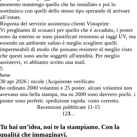
momento mantengo quello che ho installato e poi lo
sostituisco con quelli dello stesso tipo sperando di arrivare
all’estate.
Risposta del servizio assistenza clienti Vistaprint:
Vi preghiamo di scusarci per quello che è accaduto, i poster
sono da esterno se sono plastificati resistono ai raggi UV, ma
essendo un ambiente salino è meglio scegliere quelli
impermeabili di modo che possano resistere al meglio visto
che questi sono anche soggetti all'umidità. Per meglio
assistervi, vi abbiamo scritto una mail.
5
bene
30 apr 2026
|
nicole
|
Acquirente verificato
ho ordinato 2000 volantini e 25 poster. alcuni volantini non
avevano una bella stampa, ma su 2000 sono davvero pochi. i
poster sono perfetti. spedizione rapida. costo corretto.
Recensioni pubblicate
11-15
1
2
3
Vai
Vai
Vai
alla
alla
alla
Tu hai un’idea, noi te la stampiamo. Con la
pagina
pagina
pagina
qualità che immaginavi.