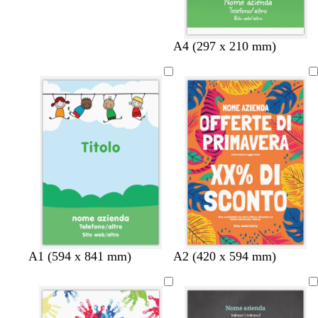
A4 (297 x 210 mm)
t
b
o
A1 (594 x 841 mm)
A2 (420 x 594 mm)
e
l
r
r
u
o
r
s
a
c