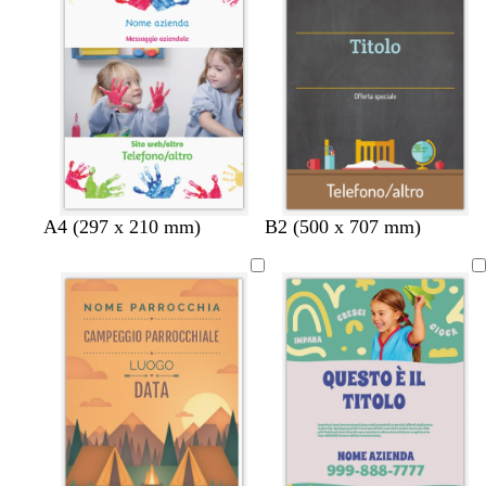
c
u
o
r
t
o
t
a
A4 (297 x 210 mm)
B2 (500 x 707 mm)