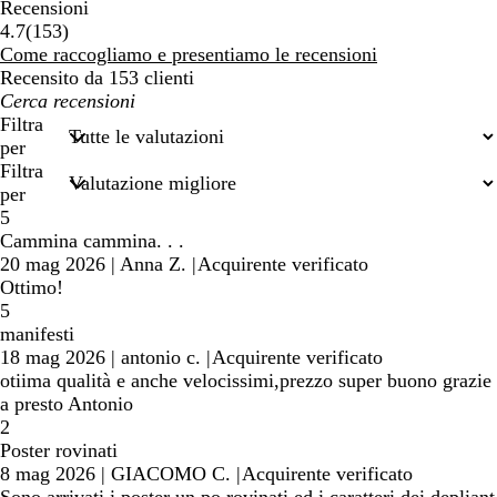
Recensioni
153
4.7
(
153
)
recensioni
Come raccogliamo e presentiamo le recensioni
Recensito da 153 clienti
I
miei
Filtra
termini
per
di
Filtra
ricerca
per
5
Cammina cammina. . .
20 mag 2026
|
Anna Z.
|
Acquirente verificato
Ottimo!
5
manifesti
18 mag 2026
|
antonio c.
|
Acquirente verificato
otiima qualità e anche velocissimi,prezzo super buono grazie
a presto Antonio
2
Poster rovinati
8 mag 2026
|
GIACOMO C.
|
Acquirente verificato