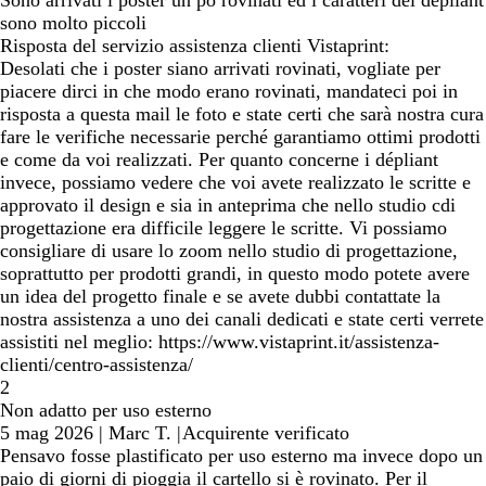
Sono arrivati i poster un po rovinati ed i caratteri dei depliant
sono molto piccoli
Risposta del servizio assistenza clienti Vistaprint:
Desolati che i poster siano arrivati rovinati, vogliate per
piacere dirci in che modo erano rovinati, mandateci poi in
risposta a questa mail le foto e state certi che sarà nostra cura
fare le verifiche necessarie perché garantiamo ottimi prodotti
e come da voi realizzati. Per quanto concerne i dépliant
invece, possiamo vedere che voi avete realizzato le scritte e
approvato il design e sia in anteprima che nello studio cdi
progettazione era difficile leggere le scritte. Vi possiamo
consigliare di usare lo zoom nello studio di progettazione,
soprattutto per prodotti grandi, in questo modo potete avere
un idea del progetto finale e se avete dubbi contattate la
nostra assistenza a uno dei canali dedicati e state certi verrete
assistiti nel meglio: https://www.vistaprint.it/assistenza-
clienti/centro-assistenza/
2
Non adatto per uso esterno
5 mag 2026
|
Marc T.
|
Acquirente verificato
Pensavo fosse plastificato per uso esterno ma invece dopo un
paio di giorni di pioggia il cartello si è rovinato. Per il