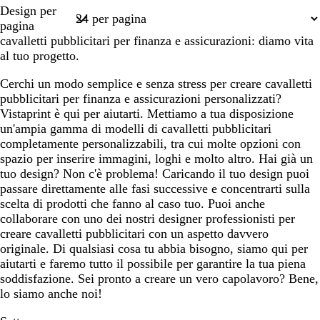
s
o
a
r
r
Pagina
Design per
t
r
o
o
1
pagina
a
o
cavalletti pubblicitari per finanza e assicurazioni: diamo vita
al tuo progetto.
Cerchi un modo semplice e senza stress per creare cavalletti
pubblicitari per finanza e assicurazioni personalizzati?
Vistaprint è qui per aiutarti. Mettiamo a tua disposizione
un'ampia gamma di modelli di cavalletti pubblicitari
completamente personalizzabili, tra cui molte opzioni con
spazio per inserire immagini, loghi e molto altro. Hai già un
tuo design? Non c'è problema! Caricando il tuo design puoi
passare direttamente alle fasi successive e concentrarti sulla
scelta di prodotti che fanno al caso tuo. Puoi anche
collaborare con uno dei nostri designer professionisti per
creare cavalletti pubblicitari con un aspetto davvero
originale. Di qualsiasi cosa tu abbia bisogno, siamo qui per
aiutarti e faremo tutto il possibile per garantire la tua piena
soddisfazione. Sei pronto a creare un vero capolavoro? Bene,
lo siamo anche noi!