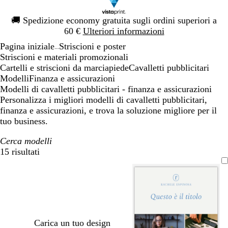
Diapositiva
🚚
Spedizione economy gratuita sugli ordini superiori a
1
60 €
Ulteriori informazioni
di
Pagina iniziale
Striscioni e poster
1
...
Striscioni e materiali promozionali
Cartelli e striscioni da marciapiede
Cavalletti pubblicitari
Modelli
Finanza e assicurazioni
Modelli di cavalletti pubblicitari - finanza e assicurazioni
Personalizza i migliori modelli di cavalletti pubblicitari,
finanza e assicurazioni, e trova la soluzione migliore per il
tuo business.
Cerca modelli
15 risultati
Filtri
Carica un tuo design