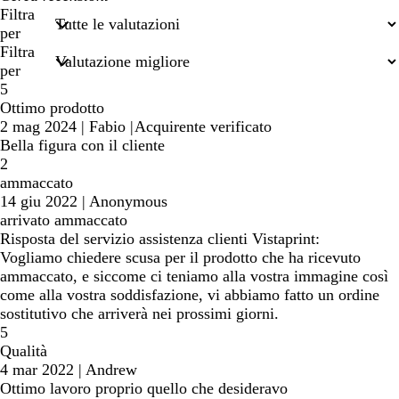
miei
Filtra
termini
per
di
Filtra
ricerca
per
5
Ottimo prodotto
2 mag 2024
|
Fabio
|
Acquirente verificato
Bella figura con il cliente
2
ammaccato
14 giu 2022
|
Anonymous
arrivato ammaccato
Risposta del servizio assistenza clienti Vistaprint:
Vogliamo chiedere scusa per il prodotto che ha ricevuto
ammaccato, e siccome ci teniamo alla vostra immagine così
come alla vostra soddisfazione, vi abbiamo fatto un ordine
sostitutivo che arriverà nei prossimi giorni.
5
Qualità
4 mar 2022
|
Andrew
Ottimo lavoro proprio quello che desideravo