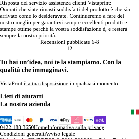
Risposta del servizio assistenza clienti Vistaprint:
Onorati che siate rimasti soddisfatti del prodotto è che sia
arrivato come lo desideravate. Continueremo a fare del
nostro meglio per garantirvi sempre eccellenti prodotti e
stampe ottime perché la vostra soddisfazione è, e resterà
sempre la nostra priorità.
Recensioni pubblicate
6-8
1
2
Vai
Vai
alla
alla
Tu hai un’idea, noi te la stampiamo. Con la
pagina
pagina
qualità che immaginavi.
VistaPrint
è a tua disposizione
in qualsiasi momento.
Lieti di aiutarti
La nostra azienda
0422 188 3650
Home
Informativa sulla privacy
Condizioni generali
Avviso legale