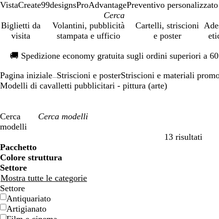
VistaCreate
99designs
ProAdvantage
Preventivo personalizzato
Biglietti da
Volantini, pubblicità
Cartelli, striscioni
Ade
visita
stampata e ufficio
e poster
eti
Diapositiva
🚚
Spedizione economy gratuita sugli ordini superiori a 6
1
di
Pagina iniziale
Striscioni e poster
Striscioni e materiali prom
1
...
Modelli di cavalletti pubblicitari - pittura (arte)
Cerca
modelli
13 risultati
Filtri
Pacchetto
Colore struttura
Settore
Mostra tutte le categorie
Settore
Antiquariato
Artigianato