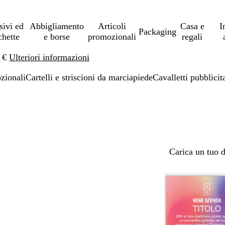
sivi ed
Abbigliamento
Articoli
Casa e
I
Packaging
chette
e borse
promozionali
regali
0 €
Ulteriori informazioni
ozionali
Cartelli e striscioni da marciapiede
Cavalletti pubblicit
Carica un tuo 