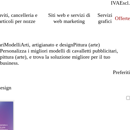
IVA
Incl.
Escl.
nviti, cancelleria e
Siti web e servizi di
Servizi
Offert
articoli per nozze
web marketing
grafici
ari
Modelli
Arti, artigianato e design
Pittura (arte)
Personalizza i migliori modelli di cavalletti pubblicitari,
pittura (arte), e trova la soluzione migliore per il tuo
business.
Preferiti
design