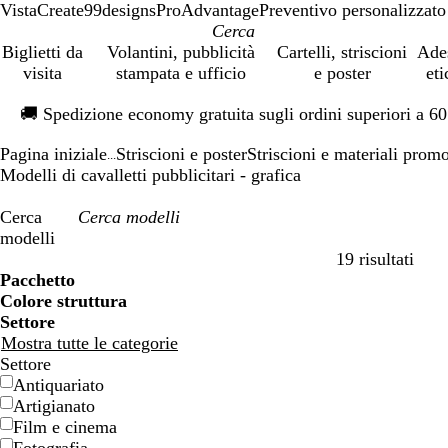
VistaCreate
99designs
ProAdvantage
Preventivo personalizzato
Biglietti da
Volantini, pubblicità
Cartelli, striscioni
Ade
visita
stampata e ufficio
e poster
eti
Diapositiva
🚚
Spedizione economy gratuita sugli ordini superiori a 6
1
di
Pagina iniziale
Striscioni e poster
Striscioni e materiali prom
1
...
Modelli di cavalletti pubblicitari - grafica
Cerca
modelli
19 risultati
Filtri
Pacchetto
Colore struttura
Settore
Mostra tutte le categorie
Settore
Antiquariato
Artigianato
Film e cinema