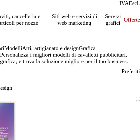
IVA
Incl.
Escl.
nviti, cancelleria e
Siti web e servizi di
Servizi
Offert
articoli per nozze
web marketing
grafici
ari
Modelli
Arti, artigianato e design
Grafica
Personalizza i migliori modelli di cavalletti pubblicitari,
grafica, e trova la soluzione migliore per il tuo business.
Preferiti
design