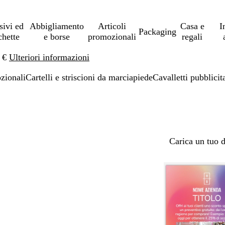
sivi ed
Abbigliamento
Articoli
Casa e
I
Packaging
chette
e borse
promozionali
regali
0 €
Ulteriori informazioni
ozionali
Cartelli e striscioni da marciapiede
Cavalletti pubblicit
Carica un tuo 