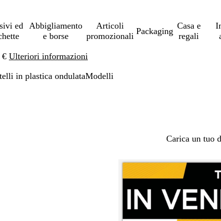
sivi ed
Abbigliamento
Articoli
Casa e
I
Packaging
chette
e borse
promozionali
regali
0 €
Ulteriori informazioni
telli in plastica ondulata
Modelli
Carica un tuo 