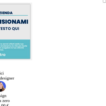
ici
designer
sign
a zero
,00 €