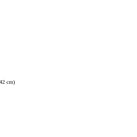
nto
 42 cm)
nto