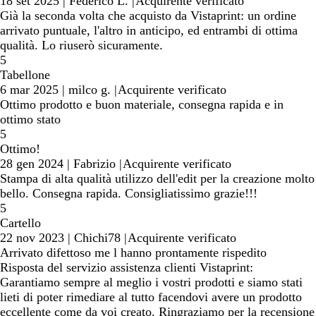
18 set 2025
|
Federico L.
|
Acquirente verificato
Già la seconda volta che acquisto da Vistaprint: un ordine
arrivato puntuale, l'altro in anticipo, ed entrambi di ottima
qualità. Lo riuserò sicuramente.
5
Tabellone
6 mar 2025
|
milco g.
|
Acquirente verificato
Ottimo prodotto e buon materiale, consegna rapida e in
ottimo stato
5
Ottimo!
28 gen 2024
|
Fabrizio
|
Acquirente verificato
Stampa di alta qualità utilizzo dell'edit per la creazione molto
bello. Consegna rapida. Consigliatissimo grazie!!!
5
Cartello
22 nov 2023
|
Chichi78
|
Acquirente verificato
Arrivato difettoso me l hanno prontamente rispedito
Risposta del servizio assistenza clienti Vistaprint:
Garantiamo sempre al meglio i vostri prodotti e siamo stati
lieti di poter rimediare al tutto facendovi avere un prodotto
eccellente come da voi creato. Ringraziamo per la recensione