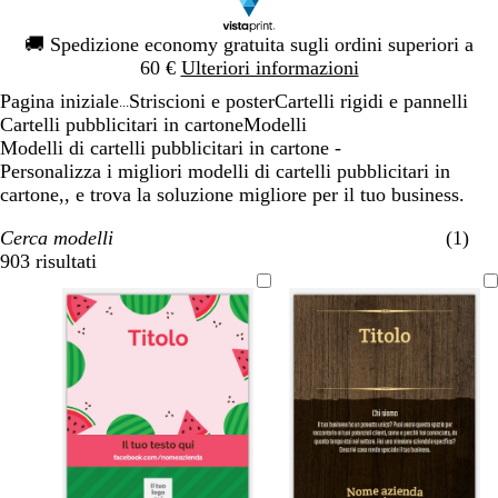
Diapositiva
🚚
Spedizione economy gratuita sugli ordini superiori a
1
60 €
Ulteriori informazioni
di
Pagina iniziale
Striscioni e poster
Cartelli rigidi e pannelli
1
...
Cartelli pubblicitari in cartone
Modelli
Modelli di cartelli pubblicitari in cartone -
Personalizza i migliori modelli di cartelli pubblicitari in
cartone,, e trova la soluzione migliore per il tuo business.
Cerca modelli
(1)
903 risultati
Filtri