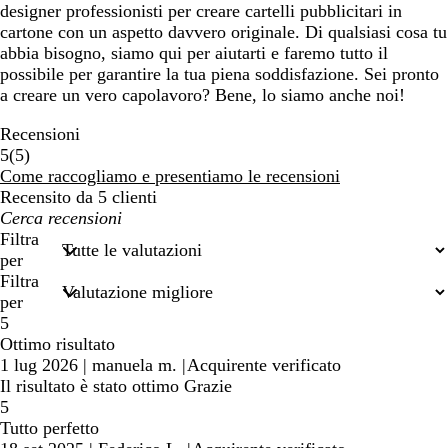
designer professionisti per creare cartelli pubblicitari in
cartone con un aspetto davvero originale. Di qualsiasi cosa tu
abbia bisogno, siamo qui per aiutarti e faremo tutto il
possibile per garantire la tua piena soddisfazione. Sei pronto
a creare un vero capolavoro? Bene, lo siamo anche noi!
Recensioni
5
5
(
5
)
recensioni
Come raccogliamo e presentiamo le recensioni
Recensito da 5 clienti
I
miei
Filtra
termini
per
di
Filtra
ricerca
per
5
Ottimo risultato
1 lug 2026
|
manuela m.
|
Acquirente verificato
Il risultato è stato ottimo Grazie
5
Tutto perfetto