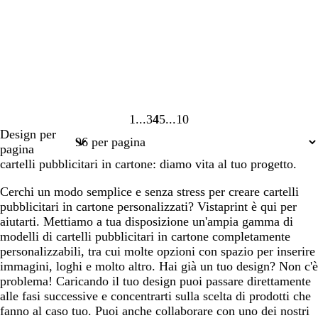
1
3
4
5
10
Pagina
Pagina
Pagina
Pagina
Pagina
Design per
1
3
4
5
10
pagina
cartelli pubblicitari in cartone: diamo vita al tuo progetto.
Cerchi un modo semplice e senza stress per creare cartelli
pubblicitari in cartone personalizzati? Vistaprint è qui per
aiutarti. Mettiamo a tua disposizione un'ampia gamma di
modelli di cartelli pubblicitari in cartone completamente
personalizzabili, tra cui molte opzioni con spazio per inserire
immagini, loghi e molto altro. Hai già un tuo design? Non c'è
problema! Caricando il tuo design puoi passare direttamente
alle fasi successive e concentrarti sulla scelta di prodotti che
fanno al caso tuo. Puoi anche collaborare con uno dei nostri