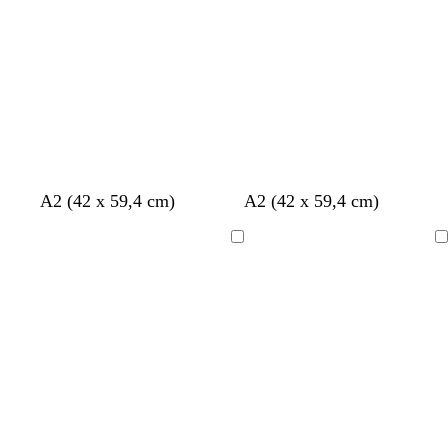
s
s
n
c
m
e
u
e
r
r
o
a
l
d
o
A2 (42 x 59,4 cm)
A2 (42 x 59,4 cm)
Caricamento
Caricamento
in
in
corso
corso