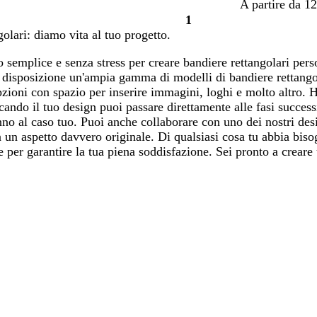
A partire da 12
1
Pagina
golari: diamo vita al tuo progetto.
1
semplice e senza stress per creare bandiere rettangolari person
 disposizione un'ampia gamma di modelli di bandiere rettango
pzioni con spazio per inserire immagini, loghi e molto altro. 
ando il tuo design puoi passare direttamente alle fasi successi
nno al caso tuo. Puoi anche collaborare con uno dei nostri desi
n un aspetto davvero originale. Di qualsiasi cosa tu abbia biso
ile per garantire la tua piena soddisfazione. Sei pronto a crea