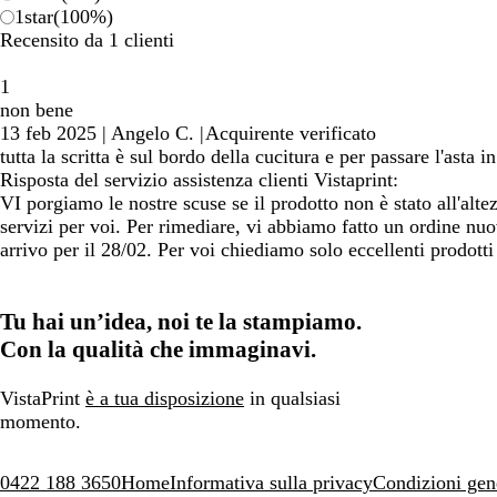
1
star
(
100
%)
Recensito da 1 clienti
1
non bene
13 feb 2025
|
Angelo C.
|
Acquirente verificato
tutta la scritta è sul bordo della cucitura e per passare l'ast
Risposta del servizio assistenza clienti Vistaprint:
VI porgiamo le nostre scuse se il prodotto non è stato all'alt
servizi per voi. Per rimediare, vi abbiamo fatto un ordine nuov
arrivo per il 28/02. Per voi chiediamo solo eccellenti prodotti
Tu hai un’idea, noi te la stampiamo.
Con la qualità che immaginavi.
VistaPrint
è a tua disposizione
in qualsiasi
momento.
0422 188 3650
Home
Informativa sulla privacy
Condizioni gen