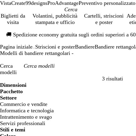
VistaCreate
99designs
ProAdvantage
Preventivo personalizzato
Biglietti da
Volantini, pubblicità
Cartelli, striscioni
Ade
visita
stampata e ufficio
e poster
eti
Diapositiva
🚚
Spedizione economy gratuita sugli ordini superiori a 6
1
di
Pagina iniziale
Striscioni e poster
Bandiere
Bandiere rettangol
1
...
Modelli di bandiere rettangolari -
Cerca
modelli
3 risultati
Filtri
Dimensioni
Pacchetto
Settore
Commercio e vendite
Informatica e tecnologia
Intrattenimento e svago
Servizi professionali
Stili e temi