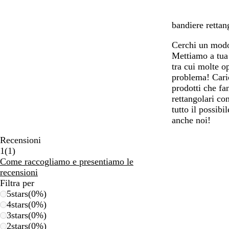
a
a
r
r
r
o
bandiere rettan
o
o
Cerchi un modo 
Mettiamo a tua
tra cui molte o
problema! Caric
prodotti che fa
rettangolari co
tutto il possib
anche noi!
Recensioni
1
1
(
1
)
recensioni
Come raccogliamo e presentiamo le
recensioni
Filtra per
5
stars
(
0
%)
4
stars
(
0
%)
3
stars
(
0
%)
2
stars
(
0
%)