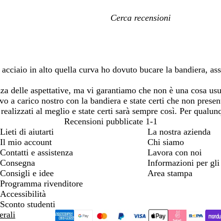
I
miei
termini
di
ricerca
a in acciaio in alto quella curva ho dovuto bucare la bandiera,
ezza delle aspettative, ma vi garantiamo che non è una cosa us
o a carico nostro con la bandiera e state certi che non presente
 realizzati al meglio e state certi sarà sempre così. Per qualu
Recensioni pubblicate
1-1
Lieti di aiutarti
La nostra azienda
Il mio account
Chi siamo
Contatti e assistenza
Lavora con noi
Consegna
Informazioni per gli 
Consigli e idee
Area stampa
Programma rivenditore
Accessibilità
Sconto studenti
erali