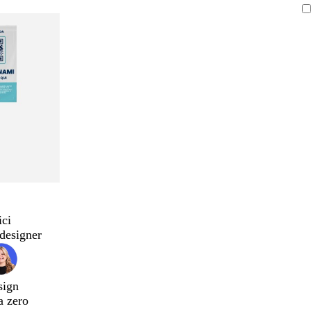
ici
designer
sign
a zero