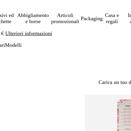
sivi ed
Abbigliamento
Articoli
Casa e
I
Packaging
chette
e borse
promozionali
regali
0 €
Ulteriori informazioni
ari
Modelli
Carica un tuo 