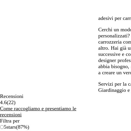
adesivi per car
Cerchi un modo 
personalizzati?
carrozzeria com
altro. Hai già 
successive e co
designer profes
abbia bisogno, 
a creare un ve
Servizi per la c
Giardinaggio e 
Recensioni
22
4.6
(
22
)
recensioni
Come raccogliamo e presentiamo le
recensioni
Filtra per
5
stars
(
87
%)