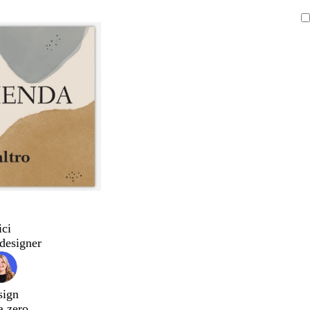
ici
designer
sign
a zero