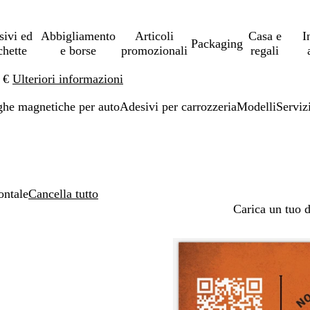
sivi ed
Abbigliamento
Articoli
Casa e
I
Packaging
chette
e borse
promozionali
regali
0 €
Ulteriori informazioni
ghe magnetiche per auto
Adesivi per carrozzeria
Modelli
Servizi
ontale
Cancella tutto
Carica un tuo 