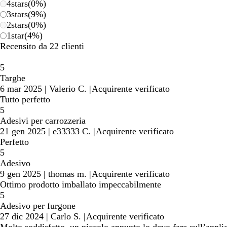
4
stars
(
0
%)
3
stars
(
9
%)
2
stars
(
0
%)
1
star
(
4
%)
Recensito da 22 clienti
5
Targhe
6 mar 2025
|
Valerio C.
|
Acquirente verificato
Tutto perfetto
5
Adesivi per carrozzeria
21 gen 2025
|
e33333 C.
|
Acquirente verificato
Perfetto
5
Adesivo
9 gen 2025
|
thomas m.
|
Acquirente verificato
Ottimo prodotto imballato impeccabilmente
5
Adesivo per furgone
27 dic 2024
|
Carlo S.
|
Acquirente verificato