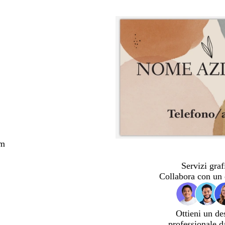
cm
Servizi graf
Collabora con un 
Ottieni un de
professionale d