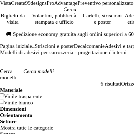
VistaCreate
99designs
ProAdvantage
Preventivo personalizzato
Biglietti da
Volantini, pubblicità
Cartelli, striscioni
Ade
visita
stampata e ufficio
e poster
eti
Diapositiva
🚚
Spedizione economy gratuita sugli ordini superiori a 6
1
di
Pagina iniziale
Striscioni e poster
Decalcomanie
Adesivi e tar
1
...
Modelli di adesivi per carrozzeria - progettazione d'interni
Cerca
modelli
6 risultati
Orizz
Filtri
Materiale
Vinile trasparente
Vinile bianco
Dimensioni
Orientamento
Settore
Mostra tutte le categorie