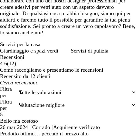
collaborare con uno dei nostri designer professionisti per
creare adesivi per vetri auto con un aspetto davvero
originale. Di qualsiasi cosa tu abbia bisogno, siamo qui per
aiutarti e faremo tutto il possibile per garantire la tua piena
soddisfazione. Sei pronto a creare un vero capolavoro? Bene,
lo siamo anche noi!
Servizi per la casa
Giardinaggio e spazi verdi
Servizi di pulizia
Recensioni
12
4.6
(
12
)
recensioni
Come raccogliamo e presentiamo le recensioni
Recensito da 12 clienti
I
miei
Filtra
termini
per
di
Filtra
ricerca
per
5
Bello ma costoso
26 mar 2024
|
Corrado
|
Acquirente verificato
Prodotto ottimo… peccato il prezzo alto