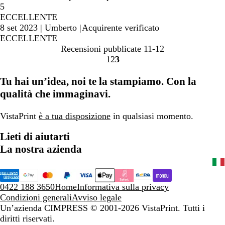
5
ECCELLENTE
8 set 2023
|
Umberto
|
Acquirente verificato
ECCELLENTE
Recensioni pubblicate
11-12
1
2
3
Vai
Vai
Vai
alla
alla
alla
Tu hai un’idea, noi te la stampiamo. Con la
pagina
pagina
pagina
qualità che immaginavi.
VistaPrint
è a tua disposizione
in qualsiasi momento.
Lieti di aiutarti
La nostra azienda
0422 188 3650
Home
Informativa sulla privacy
Condizioni generali
Avviso legale
Un’azienda CIMPRESS
© 2001-2026 VistaPrint. Tutti i
diritti riservati.