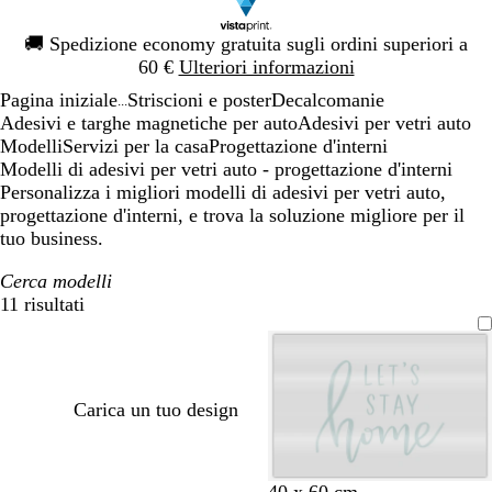
Diapositiva
🚚
Spedizione economy gratuita sugli ordini superiori a
1
60 €
Ulteriori informazioni
di
Pagina iniziale
Striscioni e poster
Decalcomanie
1
...
Adesivi e targhe magnetiche per auto
Adesivi per vetri auto
Modelli
Servizi per la casa
Progettazione d'interni
Modelli di adesivi per vetri auto - progettazione d'interni
Personalizza i migliori modelli di adesivi per vetri auto,
progettazione d'interni, e trova la soluzione migliore per il
tuo business.
Cerca modelli
11 risultati
Filtri
Carica un tuo design
v
r
l
g
g
40 x 60 cm