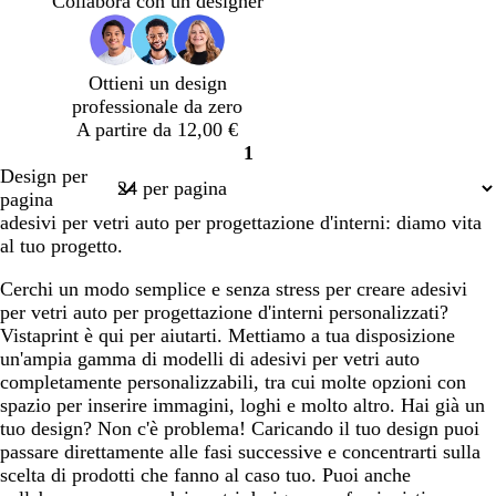
Collabora con un designer
c
i
c
u
o
o
r
Ottieni un design
o
professionale da zero
A partire da 12,00 €
1
Pagina
Design per
1
pagina
adesivi per vetri auto per progettazione d'interni: diamo vita
al tuo progetto.
Cerchi un modo semplice e senza stress per creare adesivi
per vetri auto per progettazione d'interni personalizzati?
Vistaprint è qui per aiutarti. Mettiamo a tua disposizione
un'ampia gamma di modelli di adesivi per vetri auto
completamente personalizzabili, tra cui molte opzioni con
spazio per inserire immagini, loghi e molto altro. Hai già un
tuo design? Non c'è problema! Caricando il tuo design puoi
passare direttamente alle fasi successive e concentrarti sulla
scelta di prodotti che fanno al caso tuo. Puoi anche