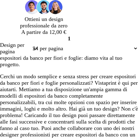
g
m
g
g
g
g
g
g
g
i
a
i
i
i
i
i
i
i
o
o
o
o
o
o
o
o
Ottieni un design
c
c
s
c
c
c
c
c
professionale da zero
h
h
c
h
h
h
h
h
A partire da 12,00 €
i
i
u
i
i
i
i
i
1
a
a
r
a
a
a
a
a
Pagina
Design per
r
r
o
r
r
r
r
r
1
pagina
o
o
o
o
o
o
o
espositori da banco per fiori e foglie: diamo vita al tuo
progetto.
Cerchi un modo semplice e senza stress per creare espositori
da banco per fiori e foglie personalizzati? Vistaprint è qui per
aiutarti. Mettiamo a tua disposizione un'ampia gamma di
modelli di espositori da banco completamente
personalizzabili, tra cui molte opzioni con spazio per inserire
immagini, loghi e molto altro. Hai già un tuo design? Non c'è
problema! Caricando il tuo design puoi passare direttamente
alle fasi successive e concentrarti sulla scelta di prodotti che
fanno al caso tuo. Puoi anche collaborare con uno dei nostri
designer professionisti per creare espositori da banco con un