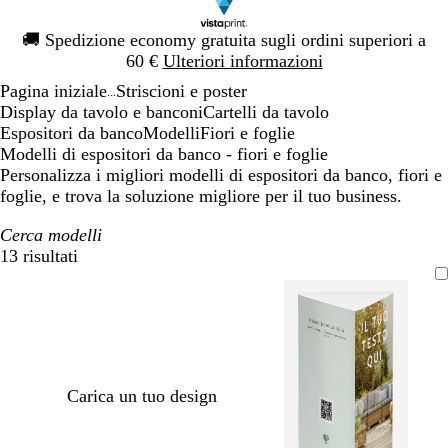
Diapositiva
🚚
Spedizione economy gratuita sugli ordini superiori a
1
60 €
Ulteriori informazioni
di
Pagina iniziale
Striscioni e poster
1
...
Display da tavolo e banconi
Cartelli da tavolo
Espositori da banco
Modelli
Fiori e foglie
Modelli di espositori da banco - fiori e foglie
Personalizza i migliori modelli di espositori da banco, fiori e
foglie, e trova la soluzione migliore per il tuo business.
Cerca modelli
13 risultati
Filtri
Carica un tuo design