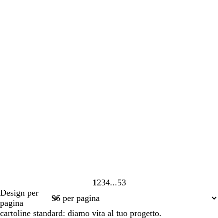
1
2
3
4
53
Pagina
Pagina
Pagina
Pagina
Pagina
Design per
1
2
3
4
53
pagina
cartoline standard: diamo vita al tuo progetto.