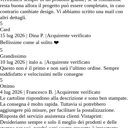
resta buona allora il progetto può essere completato, in caso
contrario cambiate design. Vi abbiamo scritto una mail con
altri dettagli.
5
Card
15 lug 2026
|
Dina P.
|
Acquirente verificato
Bellissime come al solito ❤️
5
Grandissimo
10 lug 2026
|
italo a.
|
Acquirente verificato
Questo non è il primo e non sarà l’ultimo ordine. Sempre
soddisfatto e velocissimi nelle consegne
5
Ottimo
4 lug 2026
|
Francesco B.
|
Acquirente verificato
Le cartoline rispondono alla descrizione e sono ben stampate.
La consegna è molto rapida. Tuttavia si potrebbero
aggiungere più misure, per facilitare la postalizzazione.
Risposta del servizio assistenza clienti Vistaprint:
Desideriamo sempre e solo il meglio dei prodotti e delle
stampe per voi, perché ogni vostro progetto è importante