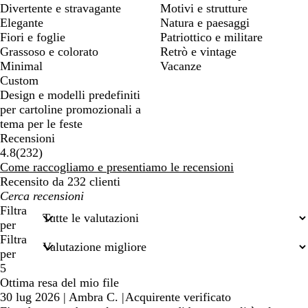
Divertente e stravagante
Motivi e strutture
Elegante
Natura e paesaggi
Fiori e foglie
Patriottico e militare
Grassoso e colorato
Retrò e vintage
Minimal
Vacanze
Custom
Design e modelli predefiniti
per cartoline promozionali a
tema per le feste
Recensioni
232
4.8
(
232
)
recensioni
Come raccogliamo e presentiamo le recensioni
Recensito da 232 clienti
I
miei
Filtra
termini
per
di
Filtra
ricerca
per
5
Ottima resa del mio file
30 lug 2026
|
Ambra C.
|
Acquirente verificato