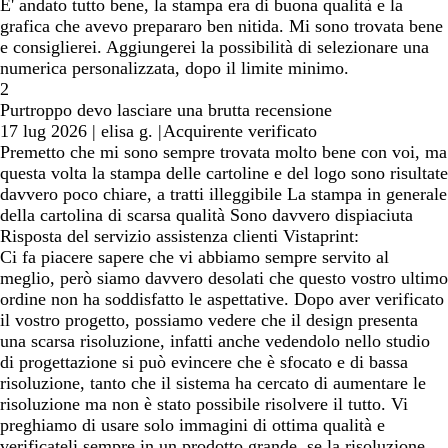
E' andato tutto bene, la stampa era di buona qualità e la
grafica che avevo prepararo ben nitida. Mi sono trovata bene
e consiglierei. Aggiungerei la possibilità di selezionare una
numerica personalizzata, dopo il limite minimo.
2
Purtroppo devo lasciare una brutta recensione
17 lug 2026
|
elisa g.
|
Acquirente verificato
Premetto che mi sono sempre trovata molto bene con voi, ma
questa volta la stampa delle cartoline e del logo sono risultate
davvero poco chiare, a tratti illeggibile La stampa in generale
della cartolina di scarsa qualità Sono davvero dispiaciuta
Risposta del servizio assistenza clienti Vistaprint:
Ci fa piacere sapere che vi abbiamo sempre servito al
meglio, però siamo davvero desolati che questo vostro ultimo
ordine non ha soddisfatto le aspettative. Dopo aver verificato
il vostro progetto, possiamo vedere che il design presenta
una scarsa risoluzione, infatti anche vedendolo nello studio
di progettazione si può evincere che è sfocato e di bassa
risoluzione, tanto che il sistema ha cercato di aumentare le
risoluzione ma non è stato possibile risolvere il tutto. Vi
preghiamo di usare solo immagini di ottima qualità e
verificateli sempre in un prodotto grande, se la risoluzione