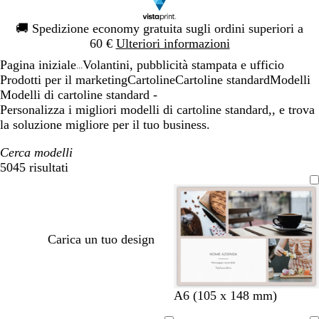
Diapositiva
🚚
Spedizione economy gratuita sugli ordini superiori a
1
60 €
Ulteriori informazioni
di
Pagina iniziale
Volantini, pubblicità stampata e ufficio
1
...
Prodotti per il marketing
Cartoline
Cartoline standard
Modelli
Modelli di cartoline standard -
Personalizza i migliori modelli di cartoline standard,, e trova
la soluzione migliore per il tuo business.
Cerca modelli
5045 risultati
Filtri
Carica un tuo design
g
g
n
g
g
g
n
g
A6 (105 x 148 mm)
r
r
e
r
r
r
e
r