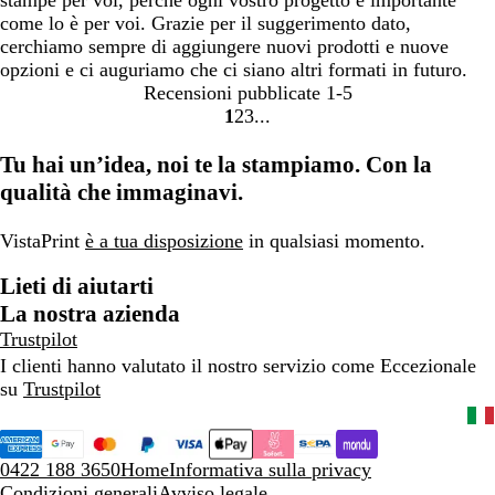
come lo è per voi. Grazie per il suggerimento dato,
cerchiamo sempre di aggiungere nuovi prodotti e nuove
opzioni e ci auguriamo che ci siano altri formati in futuro.
Recensioni pubblicate
1-5
1
2
3
Vai
Vai
Vai
alla
alla
alla
Tu hai un’idea, noi te la stampiamo. Con la
pagina
pagina
pagina
qualità che immaginavi.
VistaPrint
è a tua disposizione
in qualsiasi momento.
Lieti di aiutarti
La nostra azienda
Trustpilot
I clienti hanno valutato il nostro servizio come Eccezionale
su
Trustpilot
0422 188 3650
Home
Informativa sulla privacy
Condizioni generali
Avviso legale