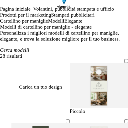
Pagina iniziale
Volantini, pubblicità stampata e ufficio
...
Prodotti per il marketing
Stampati pubblicitari
Cartellino per maniglie
Modelli
Elegante
Modelli di cartellino per maniglie - elegante
Personalizza i migliori modelli di cartellino per maniglie,
elegante, e trova la soluzione migliore per il tuo business.
Cerca modelli
28 risultati
Filtri
Carica un tuo design
c
b
m
g
g
m
a
c
v
Piccolo
r
l
a
r
r
a
c
r
e
e
u
r
i
i
l
c
e
r