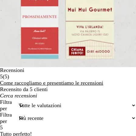
Recensioni
5
5
(
5
)
recensioni
Come raccogliamo e presentiamo le recensioni
Recensito da 5 clienti
I
miei
Filtra
termini
per
di
Filtra
ricerca
per
5
Tutto perfetto!