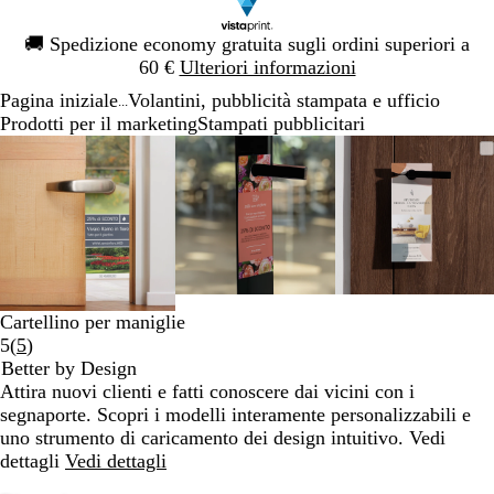
Diapositiva
🚚
Spedizione economy gratuita sugli ordini superiori a
1
60 €
Ulteriori informazioni
di
Pagina iniziale
Volantini, pubblicità stampata e ufficio
1
...
Prodotti per il marketing
Stampati pubblicitari
Diapositiva
L’immagine
Ingrandito
Usa
Clicca
L’immagine
Ingrandito
Usa
Clicca
L’immagi
Ingrandit
Usa
Clicca
1
può
a
i
per
può
a
i
per
può
a
i
per
di
essere
minimo
comandi
allargare
essere
minimo
comandi
allargare
essere
minimo
comandi
allargare
3
ingrandita
+
ingrandita
+
ingrandita
+
e
e
e
+
+
+
per
per
per
ingrandire
ingrandire
ingrandir
Cartellino per maniglie
o
o
o
Leggi
5
(
5
)
ridurre
ridurre
ridurre
5
Better by Design
e
e
e
recensioni
Attira nuovi clienti e fatti conoscere dai vicini con i
le
le
le
segnaporte. Scopri i modelli interamente personalizzabili e
frecce
frecce
frecce
uno strumento di caricamento dei design intuitivo. Vedi
per
per
per
dettagli
Vedi dettagli
spostarti
spostarti
spostarti