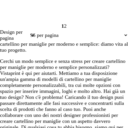
1
2
Pagina
Pagina
Design per
1
2
pagina
cartellino per maniglie per moderno e semplice: diamo vita al
tuo progetto.
Cerchi un modo semplice e senza stress per creare cartellino
per maniglie per moderno e semplice personalizzati?
Vistaprint è qui per aiutarti. Mettiamo a tua disposizione
un'ampia gamma di modelli di cartellino per maniglie
completamente personalizzabili, tra cui molte opzioni con
spazio per inserire immagini, loghi e molto altro. Hai già un
tuo design? Non c'è problema! Caricando il tuo design puoi
passare direttamente alle fasi successive e concentrarti sulla
scelta di prodotti che fanno al caso tuo. Puoi anche
collaborare con uno dei nostri designer professionisti per
creare cartellino per maniglie con un aspetto davvero
originale. Di qualsiasi cosa tu abbia bisogno, siamo qui per