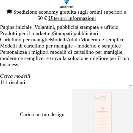
Diapositiva
🚚
Spedizione economy gratuita sugli ordini superiori a
1
60 €
Ulteriori informazioni
di
Pagina iniziale
Volantini, pubblicità stampata e ufficio
1
...
Prodotti per il marketing
Stampati pubblicitari
Cartellino per maniglie
Modelli
Adulti
Moderno e semplice
Modelli di cartellino per maniglie - moderno e semplice
Personalizza i migliori modelli di cartellino per maniglie,
moderno e semplice, e trova la soluzione migliore per il tuo
business.
Cerca modelli
111 risultati
Filtri
Carica un tuo design