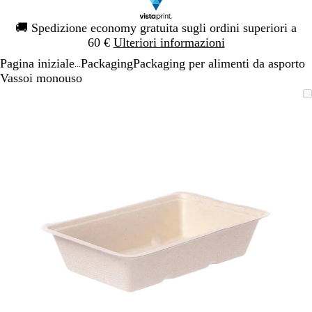
Diapositiva
🚚
Spedizione economy gratuita sugli ordini superiori a
1
60 €
Ulteriori informazioni
di
Pagina iniziale
Packaging
Packaging per alimenti da asporto
1
...
Vassoi monouso
Diapositiva
L’immagine
Ingrandito
Usa
Clicca
1
può
a
i
per
di
essere
minimo
comandi
allargare
1
ingrandita
+
e
+
per
ingrandire
o
ridurre
e
le
frecce
per
spostarti