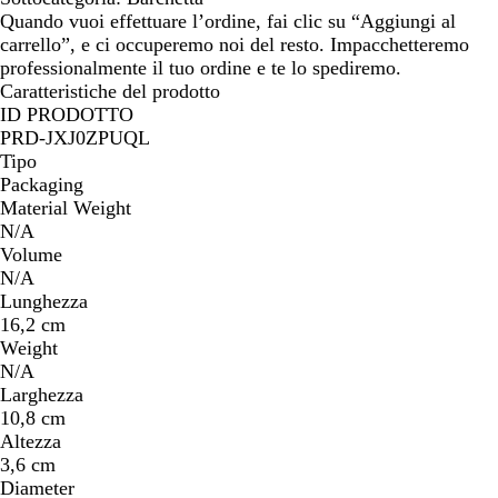
p
Quando vuoi effettuare l’ordine, fai clic su “Aggiungi al
a
carrello”, e ci occuperemo noi del resto. Impacchetteremo
l
professionalmente il tuo ordine e te lo spediremo.
l
Caratteristiche del prodotto
i
ID PRODOTTO
d
PRD-JXJ0ZPUQL
o
Tipo
Packaging
Material Weight
N/A
Volume
N/A
Lunghezza
16,2 cm
Weight
N/A
Larghezza
10,8 cm
Altezza
3,6 cm
Diameter